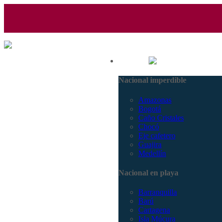
(601) 530 5586 - 3168770630
Nacional
3168785400
Nacional imperdible
Amazonas
Bogotá
Caño Cristales
Chocó
Eje cafetero
Guajira
Medellín
Nacional en playa
Barranquilla
Barú
Cartagena
Isla Múcura