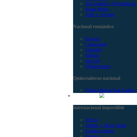
San Andrés y Providencia
Santa Marta
Tolú y coveñas
Nacional romántico
Boyacá
Capurganá
Girardot
Melgar
San Gil
Villavicencio
Quinceañeras nacional
Quinceañeras San Andrés
Internacional
Internacional imperdible
Africa
Egipto y Tierra Santa
Estados unidos
Europa