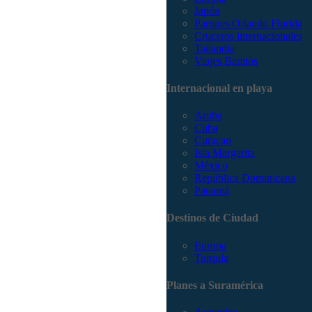
Japón
Parques Orlando Florida
Cruceros internacionales
Tailandia
Viajes Baratos
Internacional en playa
Aruba
Cuba
Curacao
Isla Margarita
México
República Dominicana
Panamá
Destinos de Ciudad
Europa
Turquía
Planes a Suramérica