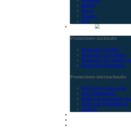
Argentina
Bolivia
Brasil
Ecuador
Perú
Promociones
Promociones nacionales
Promocion Coveñas
Promoción Eje Cafetero
Promoción San Andrés Fi
Promoción Santa Marta
Promociones internacionales
Estado de tu transacción
Pago confirmación
Política de privacidad y tr
Política de Sostenibilidad
Tiquetes
Cotizar
Vuelos
Contactenos