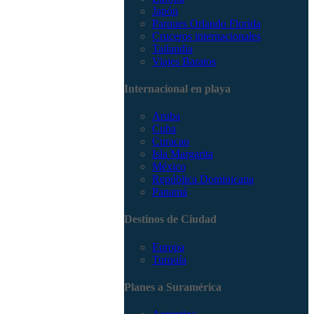
Japón
Parques Orlando Florida
Cruceros internacionales
Tailandia
Viajes Baratos
Internacional en playa
Aruba
Cuba
Curacao
Isla Margarita
México
República Dominicana
Panamá
Destinos de Ciudad
Europa
Turquía
Planes a Suramérica