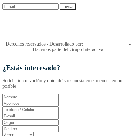
"Viajes Interactiva SAS - Nit 900.460.613-2, amiga de los niños y
niñas y enemiga de su explotación y de su abuso sexual."
Apóyamos la ley 679 que penaliza estos delitos en Colombia"
RNT No. 26346
Derechos reservados - Desarrollado por:
T&T Interactiva S.A.S
-
Hacemos parte del Grupo Interactiva
¿Estás interesado?
Solicita tu cotización y obtendrás respuesta en el menor tiempo
posible