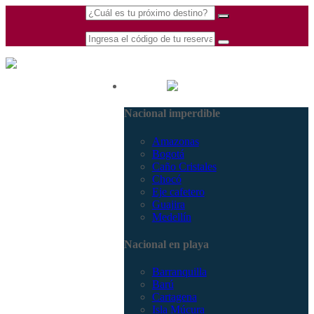
(601) 530 5586 -
Nacional
3168770630
Nacional imperdible
3168785400
Amazonas
Bogotá
Caño Cristales
Chocó
Eje cafetero
Guajira
Medellín
Nacional en playa
Barranquilla
Barú
Cartagena
Isla Múcura