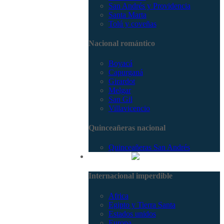
San Andrés y Providencia
Santa Marta
Tolú y coveñas
Nacional romántico
Boyacá
Capurganá
Girardot
Melgar
San Gil
Villavicencio
Quinceañeras nacional
Quinceañeras San Andrés
Internacional
Internacional imperdible
Africa
Egipto y Tierra Santa
Estados unidos
Europa