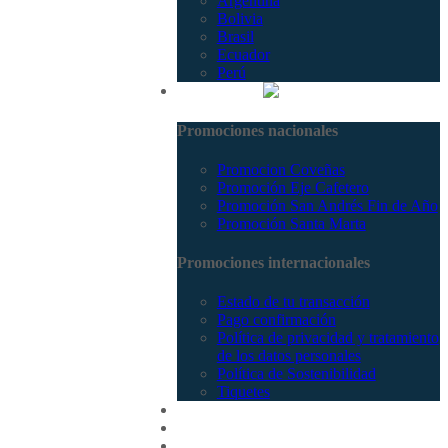
Argentina
Bolivia
Brasil
Ecuador
Perú
Promociones
Promociones nacionales
Promocion Coveñas
Promoción Eje Cafetero
Promoción San Andrés Fin de Año
Promoción Santa Marta
Promociones internacionales
Estado de tu transacción
Pago confirmación
Política de privacidad y tratamiento
de los datos personales
Política de Sostenibilidad
Tiquetes
Cotizar
Vuelos
Contactenos