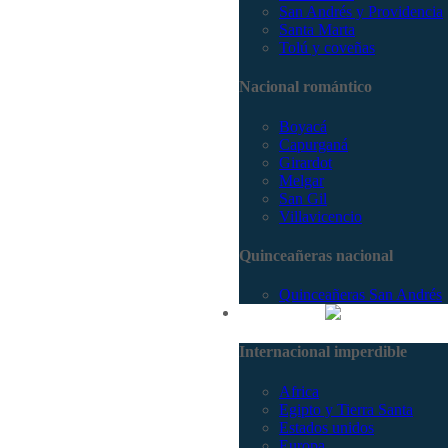
San Andrés y Providencia
Santa Marta
Tolú y coveñas
Nacional romántico
Boyacá
Capurganá
Girardot
Melgar
San Gil
Villavicencio
Quinceañeras nacional
Quinceañeras San Andrés
Internacional
Internacional imperdible
Africa
Egipto y Tierra Santa
Estados unidos
Europa