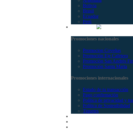
Argentina
Bolivia
Brasil
Ecuador
Perú
Promociones
Promociones nacionales
Promocion Coveñas
Promoción Eje Cafetero
Promoción San Andrés Fi
Promoción Santa Marta
Promociones internacionales
Estado de tu transacción
Pago confirmación
Política de privacidad y tr
Política de Sostenibilidad
Tiquetes
Cotizar
Vuelos
Contactenos