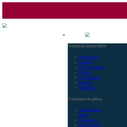
(601) 530 5586 - 3168770630
Nacional
3168785400
Nacional imperdible
Amazonas
Bogotá
Caño Cristales
Chocó
Eje cafetero
Guajira
Medellín
Nacional en playa
Barranquilla
Barú
Cartagena
Isla Múcura