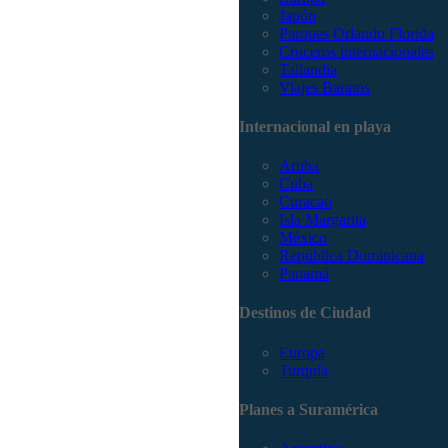
Japón
Parques Orlando Florida
Cruceros internacionales
Tailandia
Viajes Baratos
Internacional en playa
Aruba
Cuba
Curacao
Isla Margarita
México
República Dominicana
Panamá
Destinos de Ciudad
Europa
Turquía
Planes a Suramérica