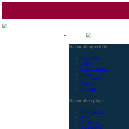
(601) 530 5586 - 3168770630
Nacional
3168785400
Nacional imperdible
Amazonas
Bogotá
Caño Cristales
Chocó
Eje cafetero
Guajira
Medellín
Nacional en playa
Barranquilla
Barú
Cartagena
Isla Múcura