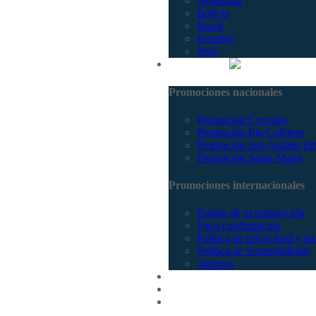
Argentina
Bolivia
Brasil
Ecuador
Perú
Promociones
Promociones nacionales
Promocion Coveñas
Promoción Eje Cafetero
Promoción San Andrés Fi
Promoción Santa Marta
Promociones internacionales
Estado de tu transacción
Pago confirmación
Política de privacidad y tr
Política de Sostenibilidad
Tiquetes
Cotizar
Vuelos
Contactenos