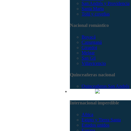
San Andrés y Providencia
Santa Marta
Tolú y coveñas
Nacional romántico
Boyacá
Capurganá
Girardot
Melgar
San Gil
Villavicencio
Quinceañeras nacional
Quinceañeras San Andrés
Internacional
Internacional imperdible
Africa
Egipto y Tierra Santa
Estados unidos
Europa