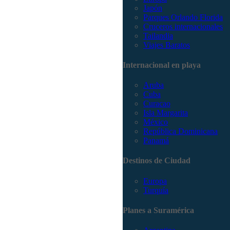
Japón
Parques Orlando Florida
Cruceros internacionales
Tailandia
Viajes Baratos
Internacional en playa
Aruba
Cuba
Curacao
Isla Margarita
México
República Dominicana
Panamá
Destinos de Ciudad
Europa
Turquía
Planes a Suramérica