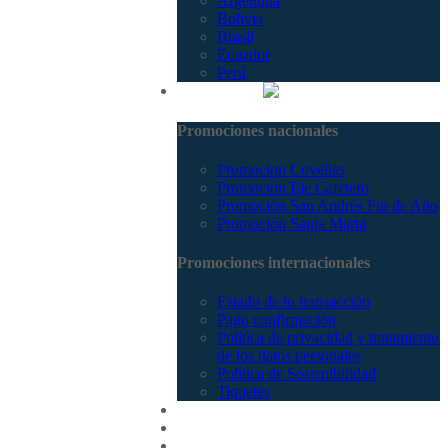
Argentina
Bolivia
Brasil
Ecuador
Perú
Promociones
Promociones nacionales
Promocion Coveñas
Promoción Eje Cafetero
Promoción San Andrés Fin de Año
Promoción Santa Marta
Promociones internacionales
Estado de tu transacción
Pago confirmación
Política de privacidad y tratamiento
de los datos personales
Política de Sostenibilidad
Tiquetes
Cotizar
Vuelos
Contactenos