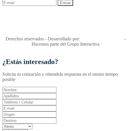
"Viajes Interactiva SAS - Nit 900.460.613-2, amiga de los niños y
niñas y enemiga de su explotación y de su abuso sexual."
Apóyamos la ley 679 que penaliza estos delitos en Colombia"
RNT No. 26346
Derechos reservados - Desarrollado por:
T&T Interactiva S.A.S
-
Hacemos parte del Grupo Interactiva
¿Estás interesado?
Solicita tu cotización y obtendrás respuesta en el menor tiempo
posible