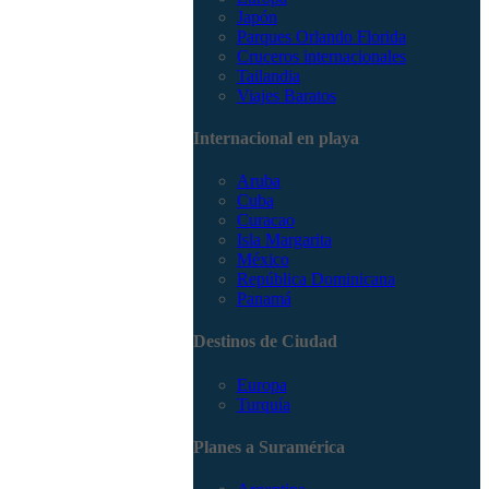
Japón
Parques Orlando Florida
Cruceros internacionales
Tailandia
Viajes Baratos
Internacional en playa
Aruba
Cuba
Curacao
Isla Margarita
México
República Dominicana
Panamá
Destinos de Ciudad
Europa
Turquía
Planes a Suramérica