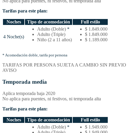
No aplica para puentes, ni festivos, ni temporada alta
Tarifas para este plan:
Noches
Tipo de acomodación
Full estilo
Temporada
Adulto (Doble)
*
$ 1.849.000
baja
Adulto (Triple)
$ 1.849.000
4 Noche(s)
–
Niño (2 a 11 años)
$ 1.189.000
Tarifas
por
noches
* Acomodación doble, tarifa por persona
y
TARIFAS POR PERSONA SUJETA A CAMBIO SIN PREVIO
tipo
AVISO
de
acomodación
Temporada media
Aplica temporada baja 2020
No aplica para puentes, ni festivos, ni temporada alta
Tarifas para este plan:
Noches
Tipo de acomodación
Full estilo
Temporada
Adulto (Doble)
*
$ 1.949.000
media
Adulto (Triple)
$ 1.949.000