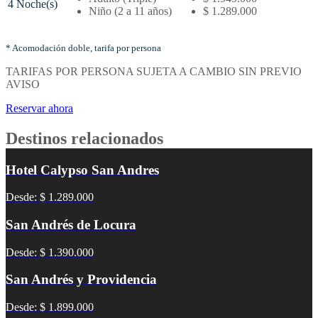
4 Noche(s)
–
Niño (2 a 11 años)
$ 1.289.000
Tarifas
por
noches
* Acomodación doble, tarifa por persona
y
TARIFAS POR PERSONA SUJETA A CAMBIO SIN PREVIO
tipo
AVISO
de
acomodación
Reservar ahora
Destinos relacionados
Hotel Calypso San Andres
Desde: $ 1.289.000
San Andrés de Locura
Desde: $ 1.390.000
San Andrés y Providencia
Desde: $ 1.899.000