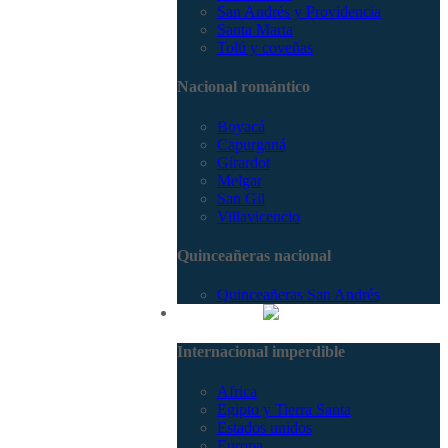
San Andrés y Providencia
Santa Marta
Tolú y coveñas
Nacional romántico
Boyacá
Capurganá
Girardot
Melgar
San Gil
Villavicencio
Quinceañeras nacional
Quinceañeras San Andrés
Internacional
Internacional imperdible
Africa
Egipto y Tierra Santa
Estados unidos
Europa