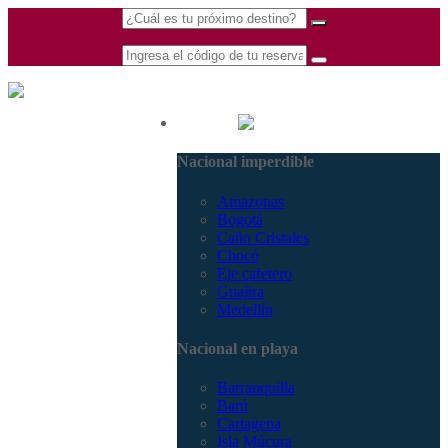
(601) 530 5586 -
Nacional
3168770630
Nacional imperdible
3168785400
Amazonas
Bogotá
Caño Cristales
Chocó
Eje cafetero
Guajira
Medellín
Nacional en playa
Barranquilla
Barú
Cartagena
Isla Múcura