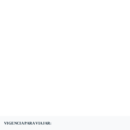
(601) 530 5586 -
3168785400
3168770630
VIGENCIA PARA VIAJAR: