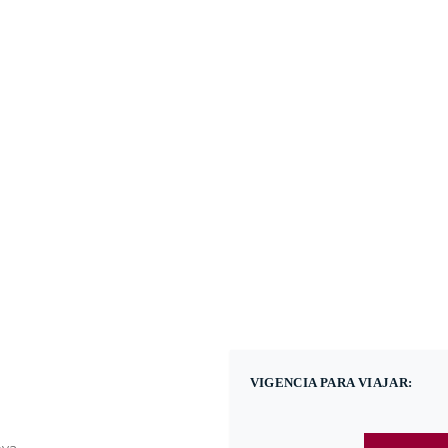
(601) 530 5586 - 31
Nacional
Internacional
Promoci
VIGENCIA PARA VIAJAR: