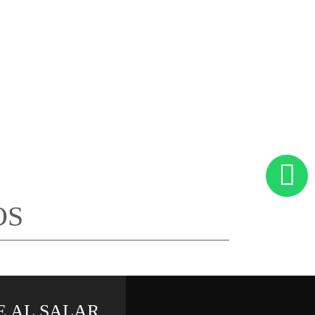
OS
AR