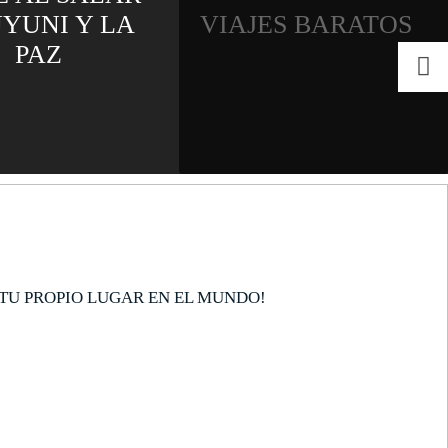
ISLA M
LA
VIAJES BARATOS
TODO I
TU PROPIO LUGAR EN EL MUNDO!