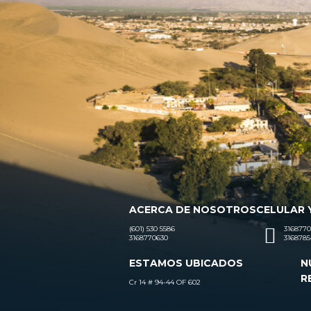
ACERCA DE NOSOTROS
CELULAR 
(601) 530 5586
3168770
3168770630
3168785
ESTAMOS UBICADOS
N
R
Cr 14 # 94-44 OF 602