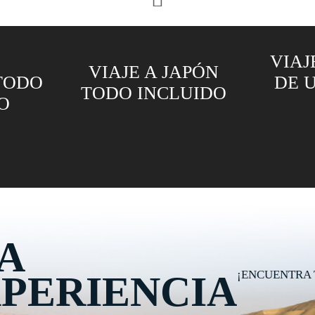
VIAJE AL SALAR
PÓN
DE UYUNI Y LA
VIAJ
UIDO
PAZ
A
¡ENCUENTRA 
PERIENCIA