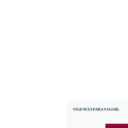
(601) 530 5586 - 31
Nacional
Internacional
Promoci
VIGENCIA PARA VIAJAR: