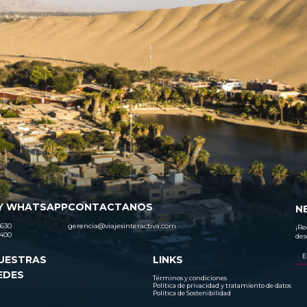
Y WHATSAPP
CONTACTANOS
N
630
gerencia@viajesinteractiva.com
¡Re
400
des
UESTRAS
LINKS
EDES
Términos y condiciones
Política de privacidad y tratamiento de datos
Política de Sostenibilidad