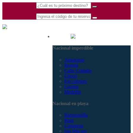
(601) 530 5586 -
Nacional
3168770630
Nacional imperdible
3168785400
Amazonas
Bogotá
Caño Cristales
Chocó
Eje cafetero
Guajira
Medellín
Nacional en playa
Barranquilla
Barú
Cartagena
Isla Múcura