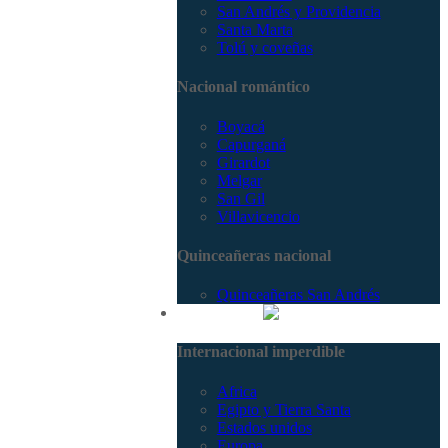
San Andrés y Providencia
Santa Marta
Tolú y coveñas
Nacional romántico
Boyacá
Capurganá
Girardot
Melgar
San Gil
Villavicencio
Quinceañeras nacional
Quinceañeras San Andrés
Internacional
Internacional imperdible
Africa
Egipto y Tierra Santa
Estados unidos
Europa