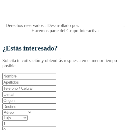
niñas y enemiga de su explotación y de su abuso sexual."
Apóyamos la ley 679 que penaliza estos delitos en Colombia"
RNT No. 26346
Derechos reservados - Desarrollado por:
T&T Interactiva S.A.S
-
Hacemos parte del Grupo Interactiva
¿Estás interesado?
Solicita tu cotización y obtendrás respuesta en el menor tiempo
posible