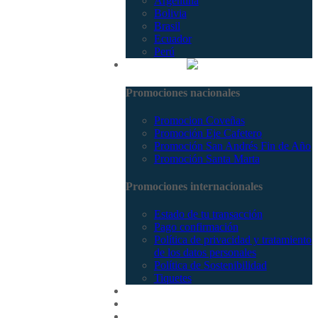
Argentina
Bolivia
Brasil
Ecuador
Perú
Promociones
Promociones nacionales
Promocion Coveñas
Promoción Eje Cafetero
Promoción San Andrés Fin de Año
Promoción Santa Marta
Promociones internacionales
Estado de tu transacción
Pago confirmación
Política de privacidad y tratamiento
de los datos personales
Política de Sostenibilidad
Tiquetes
Cotizar
Vuelos
Contactenos