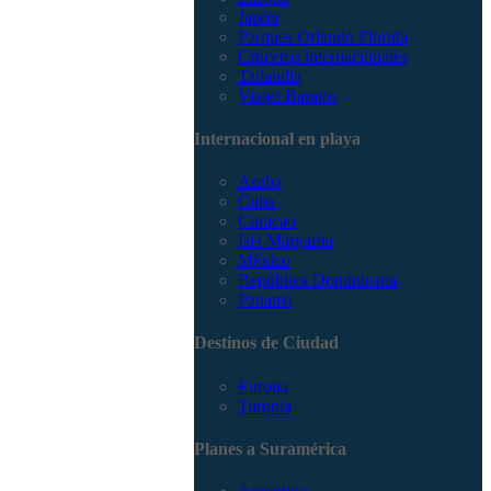
Japón
Parques Orlando Florida
Cruceros internacionales
Tailandia
Viajes Baratos
Internacional en playa
Aruba
Cuba
Curacao
Isla Margarita
México
República Dominicana
Panamá
Destinos de Ciudad
Europa
Turquía
Planes a Suramérica