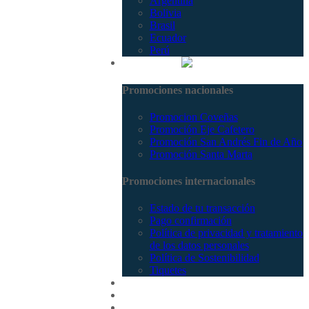
Argentina
Bolivia
Brasil
Ecuador
Perú
Promociones
Promociones nacionales
Promocion Coveñas
Promoción Eje Cafetero
Promoción San Andrés Fin de Año
Promoción Santa Marta
Promociones internacionales
Estado de tu transacción
Pago confirmación
Política de privacidad y tratamiento
de los datos personales
Política de Sostenibilidad
Tiquetes
Cotizar
Vuelos
Contactenos