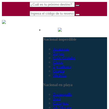
(601) 530 5586 -
Nacional
3168770630
Nacional imperdible
3168785400
Amazonas
Bogotá
Caño Cristales
Chocó
Eje cafetero
Guajira
Medellín
Nacional en playa
Barranquilla
Barú
Cartagena
Isla Múcura