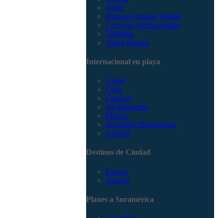
Japón
Parques Orlando Florida
Cruceros internacionales
Tailandia
Viajes Baratos
Internacional en playa
Aruba
Cuba
Curacao
Isla Margarita
México
República Dominicana
Panamá
Destinos de Ciudad
Europa
Turquía
Planes a Suramérica