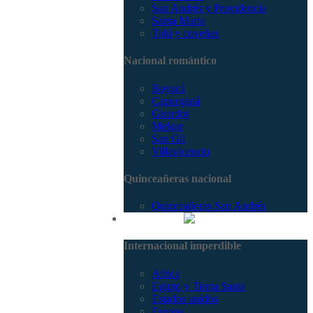
San Andrés y Providencia
Santa Marta
Tolú y coveñas
Nacional romántico
Boyacá
Capurganá
Girardot
Melgar
San Gil
Villavicencio
Quinceañeras nacional
Quinceañeras San Andrés
Internacional
Internacional imperdible
Africa
Egipto y Tierra Santa
Estados unidos
Europa