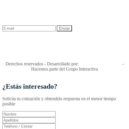
¡Recibe las mejores promociones para tus viajes,
descuentos y ofertas!
"Viajes Interactiva SAS - Nit 900.460.613-2, amiga de los niños y
niñas y enemiga de su explotación y de su abuso sexual."
Apóyamos la ley 679 que penaliza estos delitos en Colombia"
RNT No. 26346
Derechos reservados - Desarrollado por:
T&T Interactiva S.A.S
-
Hacemos parte del Grupo Interactiva
¿Estás interesado?
Solicita tu cotización y obtendrás respuesta en el menor tiempo
posible