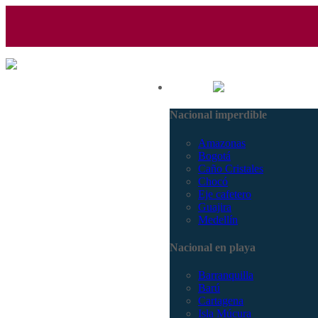
(601) 530 5586 - 3168770630
Nacional
3168785400
Nacional imperdible
Amazonas
Bogotá
Caño Cristales
Chocó
Eje cafetero
Guajira
Medellín
Nacional en playa
Barranquilla
Barú
Cartagena
Isla Múcura