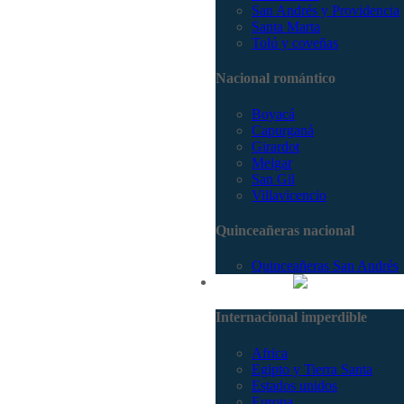
San Andrés y Providencia
Santa Marta
Tolú y coveñas
Nacional romántico
Boyacá
Capurganá
Girardot
Melgar
San Gil
Villavicencio
Quinceañeras nacional
Quinceañeras San Andrés
Internacional
Internacional imperdible
Africa
Egipto y Tierra Santa
Estados unidos
Europa