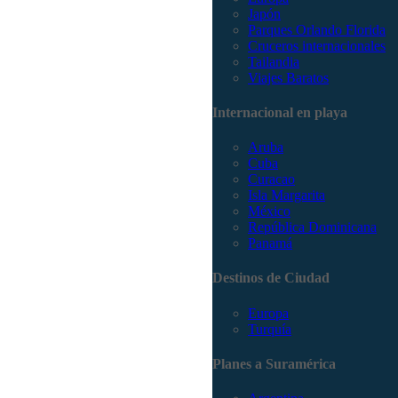
Japón
Parques Orlando Florida
Cruceros internacionales
Tailandia
Viajes Baratos
Internacional en playa
Aruba
Cuba
Curacao
Isla Margarita
México
República Dominicana
Panamá
Destinos de Ciudad
Europa
Turquía
Planes a Suramérica