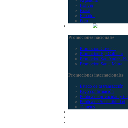
Argentina
Bolivia
Brasil
Ecuador
Perú
Promociones
Promociones nacionales
Promocion Coveñas
Promoción Eje Cafetero
Promoción San Andrés Fi
Promoción Santa Marta
Promociones internacionales
Estado de tu transacción
Pago confirmación
Política de privacidad y tr
Política de Sostenibilidad
Tiquetes
Cotizar
Vuelos
Contactenos