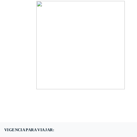
(601) 530 5586 -
3168785400
3168770630
VIGENCIA PARA VIAJAR: