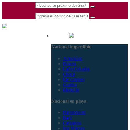
(601) 530 5586 -
Nacional
3168770630
Nacional imperdible
3168785400
Amazonas
Bogotá
Caño Cristales
Chocó
Eje cafetero
Guajira
Medellín
Nacional en playa
Barranquilla
Barú
Cartagena
Isla Múcura