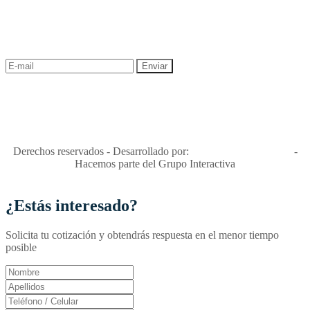
¡Recibe las mejores promociones para tus viajes,
descuentos y ofertas!
"Viajes Interactiva SAS - Nit 900.460.613-2, amiga de los niños y
niñas y enemiga de su explotación y de su abuso sexual."
Apóyamos la ley 679 que penaliza estos delitos en Colombia"
RNT No. 26346
Derechos reservados - Desarrollado por:
T&T Interactiva S.A.S
-
Hacemos parte del Grupo Interactiva
¿Estás interesado?
Solicita tu cotización y obtendrás respuesta en el menor tiempo
posible