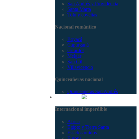
San Andrés y Providencia
Santa Marta
Tolú y coveñas
Nacional romántico
Boyacá
Capurganá
Girardot
Melgar
San Gil
Villavicencio
Quinceañeras nacional
Quinceañeras San Andrés
Internacional
Internacional imperdible
Africa
Egipto y Tierra Santa
Estados unidos
Europa