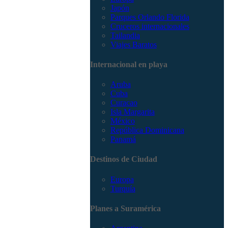
Japón
Parques Orlando Florida
Cruceros internacionales
Tailandia
Viajes Baratos
Internacional en playa
Aruba
Cuba
Curacao
Isla Margarita
México
República Dominicana
Panamá
Destinos de Ciudad
Europa
Turquía
Planes a Suramérica