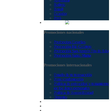
Argentina
Bolivia
Brasil
Ecuador
Perú
Promociones
Promociones nacionales
Promocion Coveñas
Promoción Eje Cafetero
Promoción San Andrés Fin de Año
Promoción Santa Marta
Promociones internacionales
Estado de tu transacción
Pago confirmación
Política de privacidad y tratamiento
de los datos personales
Política de Sostenibilidad
Tiquetes
Cotizar
Vuelos
Contactenos