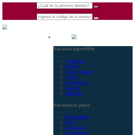
(601) 530 5586 -
Nacional
3168770630
Nacional imperdible
3168785400
Amazonas
Bogotá
Caño Cristales
Chocó
Eje cafetero
Guajira
Medellín
Nacional en playa
Barranquilla
Barú
Cartagena
Isla Múcura