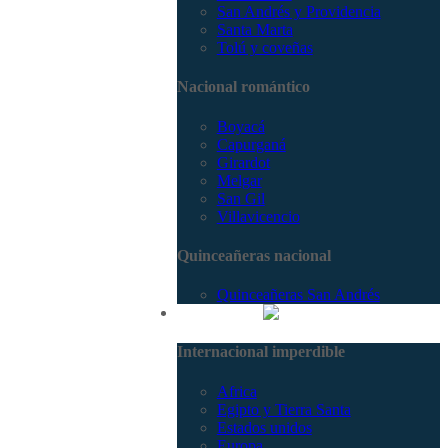
San Andrés y Providencia
Santa Marta
Tolú y coveñas
Nacional romántico
Boyacá
Capurganá
Girardot
Melgar
San Gil
Villavicencio
Quinceañeras nacional
Quinceañeras San Andrés
Internacional
Internacional imperdible
Africa
Egipto y Tierra Santa
Estados unidos
Europa