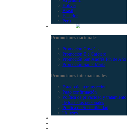
Argentina
Bolivia
Brasil
Ecuador
Perú
Promociones
Promociones nacionales
Promocion Coveñas
Promoción Eje Cafetero
Promoción San Andrés Fin de Año
Promoción Santa Marta
Promociones internacionales
Estado de tu transacción
Pago confirmación
Política de privacidad y tratamiento
de los datos personales
Política de Sostenibilidad
Tiquetes
Cotizar
Vuelos
Contactenos