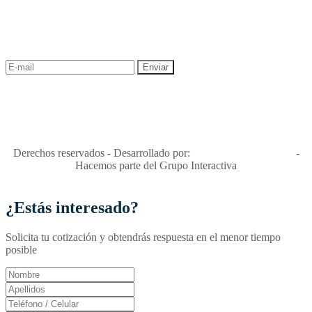
¡Recibe las mejores promociones para tus viajes,
descuentos y ofertas!
"Viajes Interactiva SAS - Nit 900.460.613-2, amiga de los niños y
niñas y enemiga de su explotación y de su abuso sexual."
Apóyamos la ley 679 que penaliza estos delitos en Colombia"
RNT No. 26346
Derechos reservados - Desarrollado por:
T&T Interactiva S.A.S
-
Hacemos parte del Grupo Interactiva
¿Estás interesado?
Solicita tu cotización y obtendrás respuesta en el menor tiempo
posible