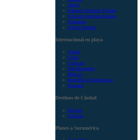
Japón
Parques Orlando Florida
Cruceros internacionales
Tailandia
Viajes Baratos
Internacional en playa
Aruba
Cuba
Curacao
Isla Margarita
México
República Dominicana
Panamá
Destinos de Ciudad
Europa
Turquía
Planes a Suramérica