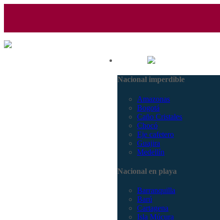
(601) 530 5586 - 3168770630
Nacional
3168785400
Nacional imperdible
Amazonas
Bogotá
Caño Cristales
Chocó
Eje cafetero
Guajira
Medellín
Nacional en playa
Barranquilla
Barú
Cartagena
Isla Múcura