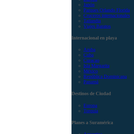
Japón
Parques Orlando Florida
Cruceros internacionales
Tailandia
Viajes Baratos
Internacional en playa
Aruba
Cuba
Curacao
Isla Margarita
México
República Dominicana
Panamá
Destinos de Ciudad
Europa
Turquía
Planes a Suramérica