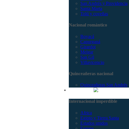
San Andrés y Providencia
Santa Marta
Tolú y coveñas
Nacional romántico
Boyacá
Capurganá
Girardot
Melgar
San Gil
Villavicencio
Quinceañeras nacional
Quinceañeras San Andrés
Internacional
Internacional imperdible
Africa
Egipto y Tierra Santa
Estados unidos
Europa