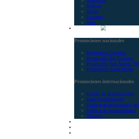
Argentina
Bolivia
Brasil
Ecuador
Perú
Promociones
Promociones nacionales
Promocion Coveñas
Promoción Eje Cafetero
Promoción San Andrés Fi
Promoción Santa Marta
Promociones internacionales
Estado de tu transacción
Pago confirmación
Política de privacidad y tr
Política de Sostenibilidad
Tiquetes
Cotizar
Vuelos
Contactenos