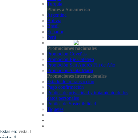
Turquía
Planes a Suramérica
Argentina
Bolivia
Brasil
Ecuador
Perú
Promociones
Promociones nacionales
Promocion Coveñas
Promoción Eje Cafetero
Promoción San Andrés Fin de Año
Promoción Santa Marta
Promociones internacionales
Estado de tu transacción
Pago confirmación
Política de privacidad y tratamiento de los
datos personales
Política de Sostenibilidad
Tiquetes
Cotizar
Vuelos
Contactenos
Estas en:
vista-1
vista-1