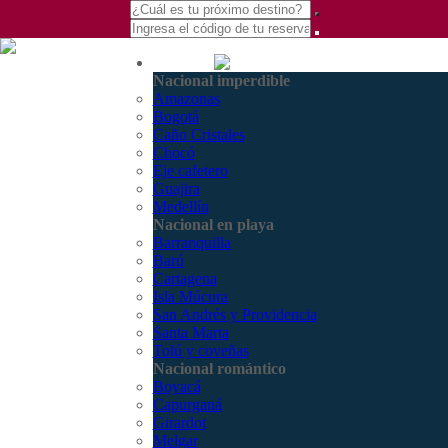
(601) 530 5586 -
Nacional
3168770630
Nacional imperdible
3168785400
Amazonas
Bogotá
Caño Cristales
Chocó
Eje cafetero
Guajira
Medellín
Nacional en playa
Barranquilla
Barú
Cartagena
Isla Múcura
San Andrés y Providencia
Santa Marta
Tolú y coveñas
Nacional romántico
Boyacá
Capurganá
Girardot
Melgar