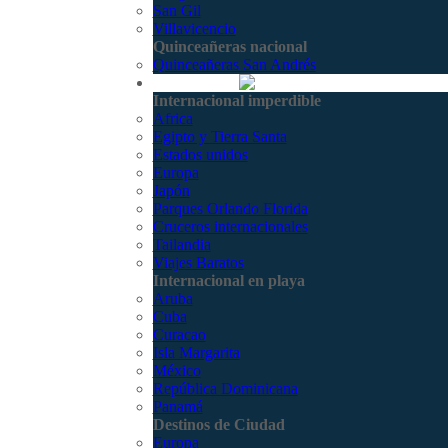
San Gil
Villavicencio
Quinceañeras nacional
Quinceañeras San Andrés
Internacional
Internacional imperdible
Africa
Egipto y Tierra Santa
Estados unidos
Europa
Japón
Parques Orlando Florida
Cruceros internacionales
Tailandia
Viajes Baratos
Internacional en playa
Aruba
Cuba
Curacao
Isla Margarita
México
República Dominicana
Panamá
Destinos de Ciudad
Europa