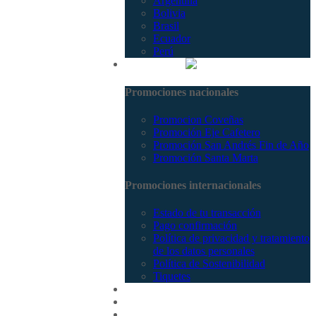
Argentina
Bolivia
Brasil
Ecuador
Perú
Promociones
Promociones nacionales
Promocion Coveñas
Promoción Eje Cafetero
Promoción San Andrés Fin de Año
Promoción Santa Marta
Promociones internacionales
Estado de tu transacción
Pago confirmación
Política de privacidad y tratamiento
de los datos personales
Política de Sostenibilidad
Tiquetes
Cotizar
Vuelos
Contactenos