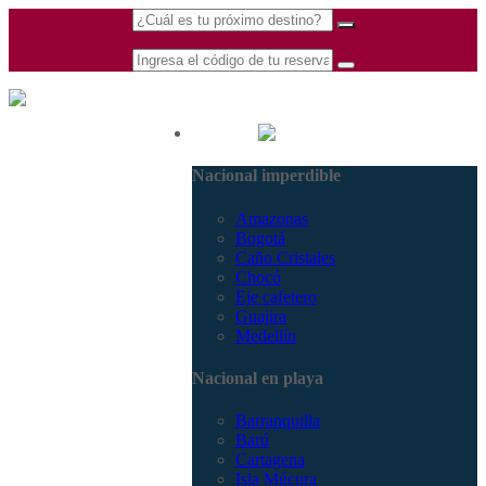
(601) 530 5586 -
Nacional
3168770630
Nacional imperdible
3168785400
Amazonas
Bogotá
Caño Cristales
Chocó
Eje cafetero
Guajira
Medellín
Nacional en playa
Barranquilla
Barú
Cartagena
Isla Múcura