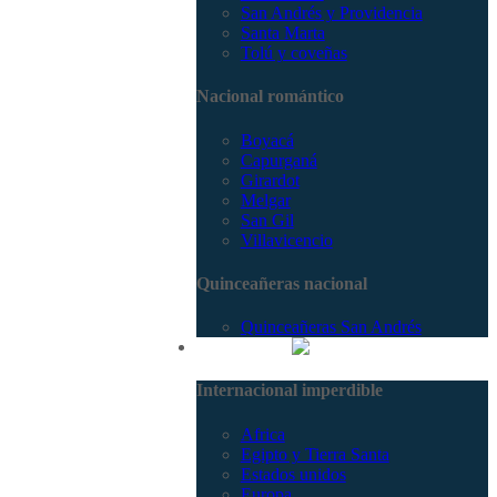
San Andrés y Providencia
Santa Marta
Tolú y coveñas
Nacional romántico
Boyacá
Capurganá
Girardot
Melgar
San Gil
Villavicencio
Quinceañeras nacional
Quinceañeras San Andrés
Internacional
Internacional imperdible
Africa
Egipto y Tierra Santa
Estados unidos
Europa