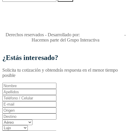
"Viajes Interactiva SAS - Nit 900.460.613-2, amiga de los niños y
niñas y enemiga de su explotación y de su abuso sexual."
Apóyamos la ley 679 que penaliza estos delitos en Colombia"
RNT No. 26346
Derechos reservados - Desarrollado por:
T&T Interactiva S.A.S
-
Hacemos parte del Grupo Interactiva
¿Estás interesado?
Solicita tu cotización y obtendrás respuesta en el menor tiempo
posible