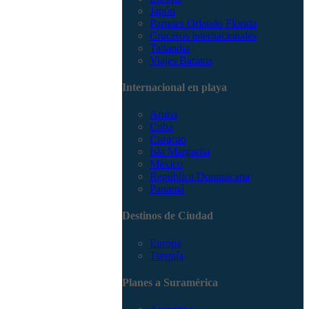
Japón
Parques Orlando Florida
Cruceros internacionales
Tailandia
Viajes Baratos
Internacional en playa
Aruba
Cuba
Curacao
Isla Margarita
México
República Dominicana
Panamá
Destinos de Ciudad
Europa
Turquía
Planes a Suramérica