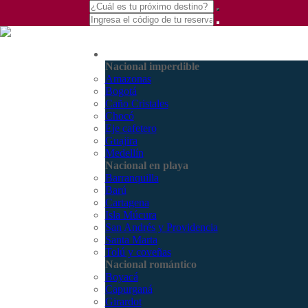
(601) 530 5586 -
Nacional
3168770630
Nacional imperdible
3168785400
Amazonas
Bogotá
Caño Cristales
Chocó
Eje cafetero
Guajira
Medellín
Nacional en playa
Barranquilla
Barú
Cartagena
Isla Múcura
San Andrés y Providencia
Santa Marta
Tolú y coveñas
Nacional romántico
Boyacá
Capurganá
Girardot