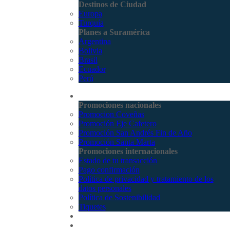
Destinos de Ciudad
Europa
Turquía
Planes a Suramérica
Argentina
Bolivia
Brasil
Ecuador
Perú
Promociones
Promociones nacionales
Promocion Coveñas
Promoción Eje Cafetero
Promoción San Andrés Fin de Año
Promoción Santa Marta
Promociones internacionales
Estado de tu transacción
Pago confirmación
Política de privacidad y tratamiento de los
datos personales
Política de Sostenibilidad
Tiquetes
Cotizar
Vuelos