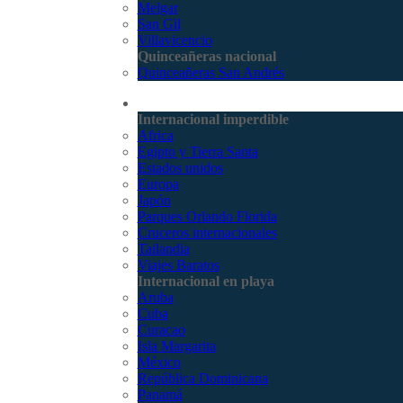
Melgar
San Gil
Villavicencio
Quinceañeras nacional
Quinceañeras San Andrés
Internacional
Internacional imperdible
Africa
Egipto y Tierra Santa
Estados unidos
Europa
Japón
Parques Orlando Florida
Cruceros internacionales
Tailandia
Viajes Baratos
Internacional en playa
Aruba
Cuba
Curacao
Isla Margarita
México
República Dominicana
Panamá