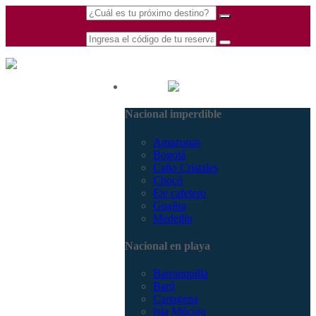
(601) 530 5586 -
Nacional
3168770630
Nacional imperdible
3168785400
Amazonas
Bogotá
Caño Cristales
Chocó
Eje cafetero
Guajira
Medellín
Nacional en playa
Barranquilla
Barú
Cartagena
Isla Múcura