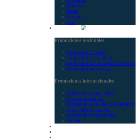
Argentina
Bolivia
Brasil
Ecuador
Perú
Promociones
Promociones nacionales
Promocion Coveñas
Promoción Eje Cafetero
Promoción San Andrés Fin de Año
Promoción Santa Marta
Promociones internacionales
Estado de tu transacción
Pago confirmación
Política de privacidad y tratamiento
de los datos personales
Política de Sostenibilidad
Tiquetes
Cotizar
Vuelos
Contactenos