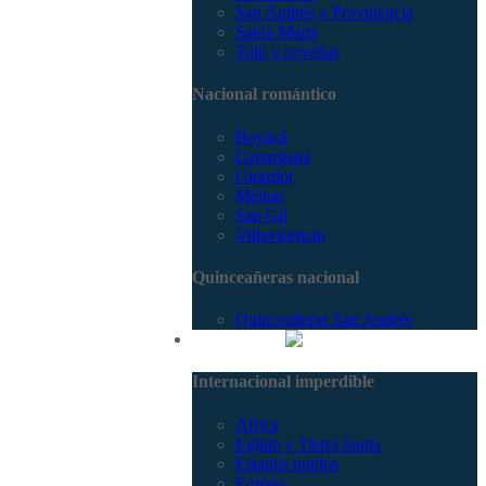
San Andrés y Providencia
Santa Marta
Tolú y coveñas
Nacional romántico
Boyacá
Capurganá
Girardot
Melgar
San Gil
Villavicencio
Quinceañeras nacional
Quinceañeras San Andrés
Internacional
Internacional imperdible
Africa
Egipto y Tierra Santa
Estados unidos
Europa