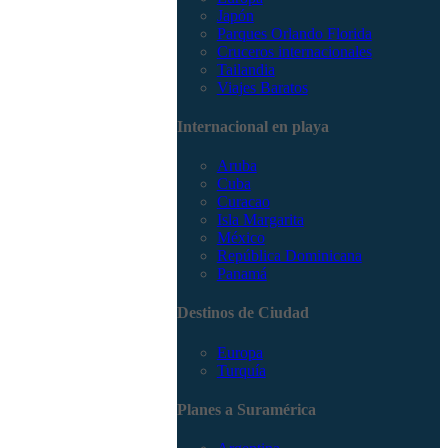
Japón
Parques Orlando Florida
Cruceros internacionales
Tailandia
Viajes Baratos
Internacional en playa
Aruba
Cuba
Curacao
Isla Margarita
México
República Dominicana
Panamá
Destinos de Ciudad
Europa
Turquía
Planes a Suramérica