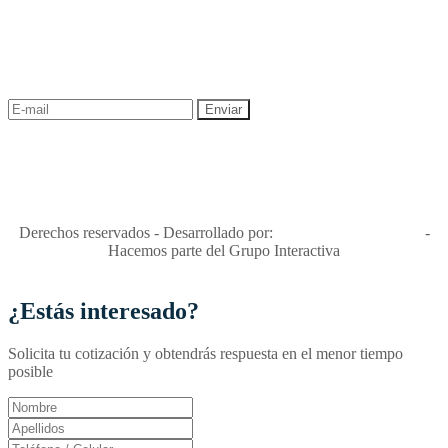
NEWSLETTER
¡Recibe las mejores promociones para tus viajes,
descuentos y ofertas!
"Viajes Interactiva SAS - Nit 900.460.613-2, amiga de los niños y
niñas y enemiga de su explotación y de su abuso sexual."
Apóyamos la ley 679 que penaliza estos delitos en Colombia"
RNT No. 26346
Derechos reservados - Desarrollado por:
T&T Interactiva S.A.S
-
Hacemos parte del Grupo Interactiva
¿Estás interesado?
Solicita tu cotización y obtendrás respuesta en el menor tiempo
posible