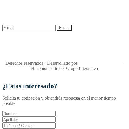
¡Recibe las mejores promociones para tus viajes,
descuentos y ofertas!
"Viajes Interactiva SAS - Nit 900.460.613-2, amiga de los niños y
niñas y enemiga de su explotación y de su abuso sexual."
Apóyamos la ley 679 que penaliza estos delitos en Colombia"
RNT No. 26346
Derechos reservados - Desarrollado por:
T&T Interactiva S.A.S
-
Hacemos parte del Grupo Interactiva
¿Estás interesado?
Solicita tu cotización y obtendrás respuesta en el menor tiempo
posible