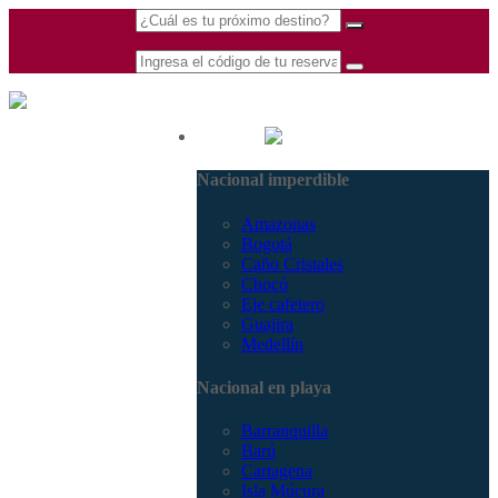
(601) 530 5586 -
Nacional
3168770630
Nacional imperdible
3168785400
Amazonas
Bogotá
Caño Cristales
Chocó
Eje cafetero
Guajira
Medellín
Nacional en playa
Barranquilla
Barú
Cartagena
Isla Múcura