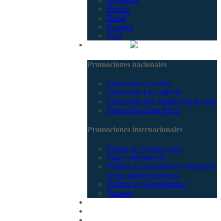
Argentina
Bolivia
Brasil
Ecuador
Perú
Promociones
Promociones nacionales
Promocion Coveñas
Promoción Eje Cafetero
Promoción San Andrés Fin de Año
Promoción Santa Marta
Promociones internacionales
Estado de tu transacción
Pago confirmación
Política de privacidad y tratamiento
de los datos personales
Política de Sostenibilidad
Tiquetes
Cotizar
Vuelos
Contactenos