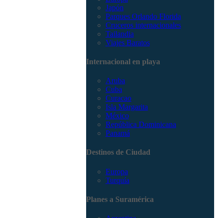
Japón
Parques Orlando Florida
Cruceros internacionales
Tailandia
Viajes Baratos
Internacional en playa
Aruba
Cuba
Curacao
Isla Margarita
México
República Dominicana
Panamá
Destinos de Ciudad
Europa
Turquía
Planes a Suramérica