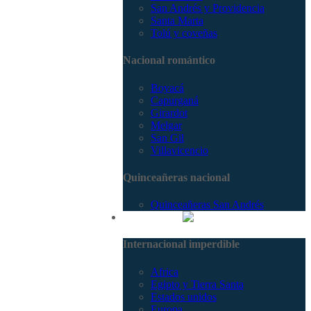
San Andrés y Providencia
Santa Marta
Tolú y coveñas
Nacional romántico
Boyacá
Capurganá
Girardot
Melgar
San Gil
Villavicencio
Quinceañeras nacional
Quinceañeras San Andrés
Internacional
Internacional imperdible
Africa
Egipto y Tierra Santa
Estados unidos
Europa