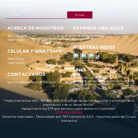
¡Recibe las mejores promociones para tus viajes,
descuentos y ofertas!
ACERCA DE NOSOTROS
ESTAMOS UBICADOS
(601) 530 5586
Cr 14 # 94-44 OF 602
3168770630
NUESTRAS REDES
CELULAR Y WHATSAPP
3168770630
3168785400
LINKS
CONTACTANOS
Términos y condiciones
Política de privacidad y tratamiento de datos
gerencia@viajesinteractiva.com
Política de Sostenibilidad
"Viajes Interactiva SAS - Nit 900.460.613-2, amiga de los niños y niñas y enemiga de su
explotación y de su abuso sexual."
Apóyamos la ley 679 que penaliza estos delitos en Colombia"
RNT No. 26346
Derechos reservados - Desarrollado por:
T&T Interactiva S.A.S
- Hacemos parte del Grupo
Interactiva