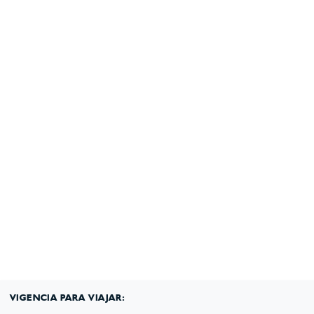
(601) 530 5586 -
3168785400
3168770630
VIGENCIA PARA VIAJAR: