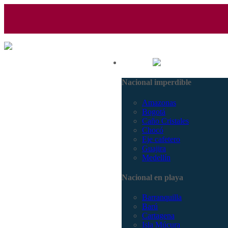
(601) 530 5586 - 3168770630
Nacional
3168785400
Nacional imperdible
Amazonas
Bogotá
Caño Cristales
Chocó
Eje cafetero
Guajira
Medellín
Nacional en playa
Barranquilla
Barú
Cartagena
Isla Múcura