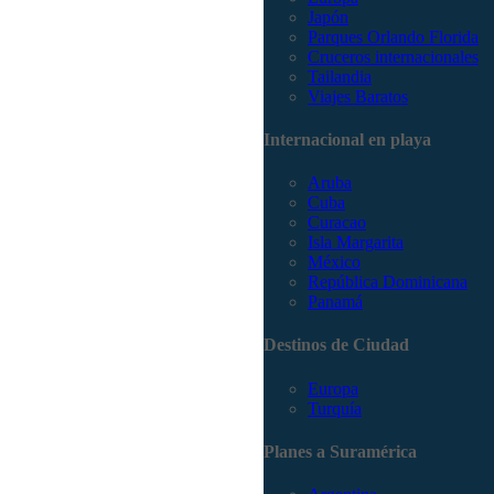
Japón
Parques Orlando Florida
Cruceros internacionales
Tailandia
Viajes Baratos
Internacional en playa
Aruba
Cuba
Curacao
Isla Margarita
México
República Dominicana
Panamá
Destinos de Ciudad
Europa
Turquía
Planes a Suramérica