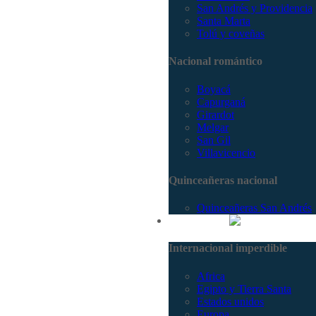
San Andrés y Providencia
Santa Marta
Tolú y coveñas
Nacional romántico
Boyacá
Capurganá
Girardot
Melgar
San Gil
Villavicencio
Quinceañeras nacional
Quinceañeras San Andrés
Internacional
Internacional imperdible
Africa
Egipto y Tierra Santa
Estados unidos
Europa