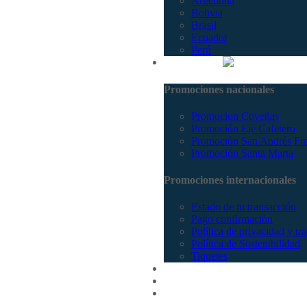
Argentina
Bolivia
Brasil
Ecuador
Perú
Promociones
Promociones nacionales
Promocion Coveñas
Promoción Eje Cafetero
Promoción San Andrés Fi
Promoción Santa Marta
Promociones internacionales
Estado de tu transacción
Pago confirmación
Política de privacidad y tr
Política de Sostenibilidad
Tiquetes
Cotizar
Vuelos
Contactenos