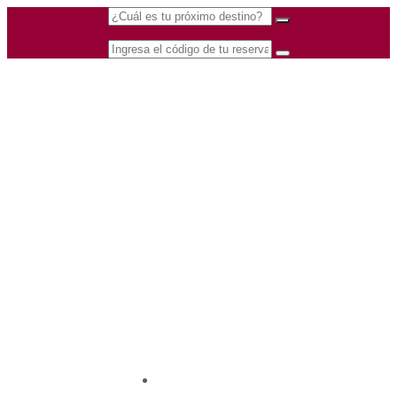
(601) 530 5586 -
Nacional
3168770630