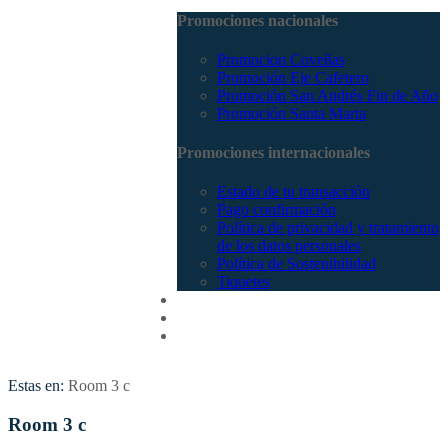
Promociones nacionales
Promocion Coveñas
Promoción Eje Cafetero
Promoción San Andrés Fin de Año
Promoción Santa Marta
Promociones internacionales
Estado de tu transacción
Pago confirmación
Política de privacidad y tratamiento
de los datos personales
Política de Sostenibilidad
Tiquetes
Cotizar
Vuelos
Contactenos
Estas en:
Room 3 c
Room 3 c