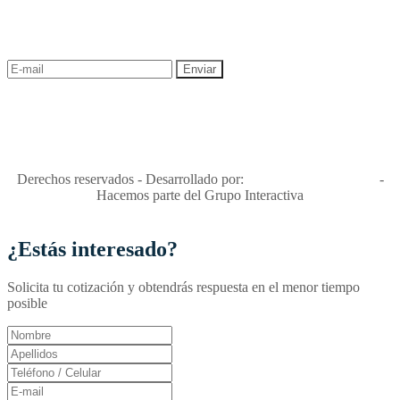
¡Recibe las mejores promociones para tus viajes,
descuentos y ofertas!
"Viajes Interactiva SAS - Nit 900.460.613-2, amiga de los niños y
niñas y enemiga de su explotación y de su abuso sexual."
Apóyamos la ley 679 que penaliza estos delitos en Colombia"
RNT No. 26346
Derechos reservados - Desarrollado por:
T&T Interactiva S.A.S
-
Hacemos parte del Grupo Interactiva
¿Estás interesado?
Solicita tu cotización y obtendrás respuesta en el menor tiempo
posible