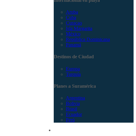
Internacional en playa
Aruba
Cuba
Curacao
Isla Margarita
México
República Dominicana
Panamá
Destinos de Ciudad
Europa
Turquía
Planes a Suramérica
Argentina
Bolivia
Brasil
Ecuador
Perú
Promociones