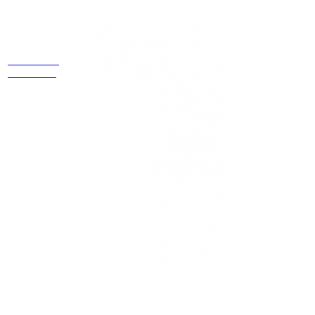
Estamos
ubicados
Cr 14 # 94-
44 OF 602
NEWSLETTER