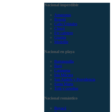
3168785400
Nacional imperdible
Amazonas
Bogotá
Caño Cristales
Chocó
Eje cafetero
Guajira
Medellín
Nacional en playa
Barranquilla
Barú
Cartagena
Isla Múcura
San Andrés y Providencia
Santa Marta
Tolú y coveñas
Nacional romántico
Boyacá