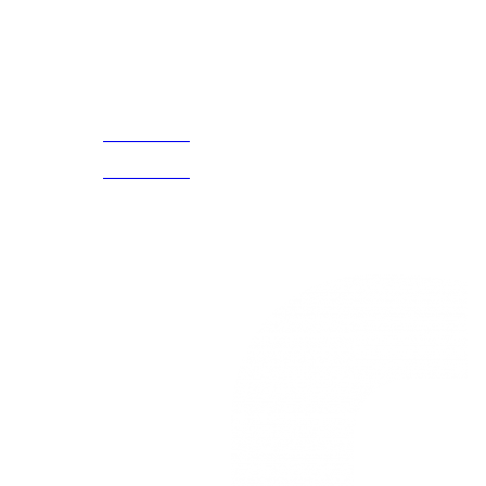
¡Encuentra tu propio lugar en el Mundo!
Acerca de
CELULAR Y WHATSAPP
nosotros
3168770630
(601) 530
5586
3168785400
3168770630
Nuestras redes