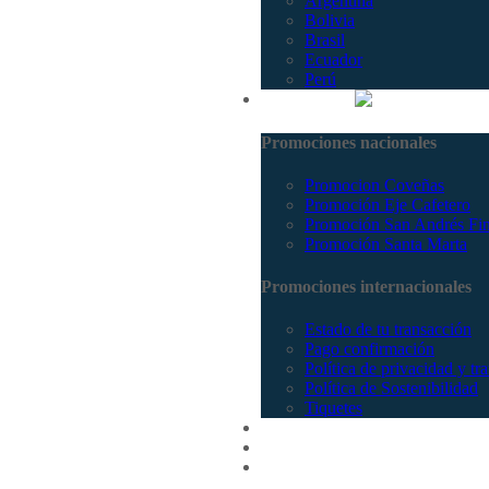
Argentina
Bolivia
Brasil
Ecuador
Perú
Promociones
Promociones nacionales
Promocion Coveñas
Promoción Eje Cafetero
Promoción San Andrés Fi
Promoción Santa Marta
Promociones internacionales
Estado de tu transacción
Pago confirmación
Política de privacidad y tr
Política de Sostenibilidad
Tiquetes
Cotizar
Vuelos
Contactenos