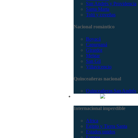
San Andrés y Providencia
Santa Marta
Tolú y coveñas
Nacional romántico
Boyacá
Capurganá
Girardot
Melgar
San Gil
Villavicencio
Quinceañeras nacional
Quinceañeras San Andrés
Internacional
Internacional imperdible
Africa
Egipto y Tierra Santa
Estados unidos
Europa