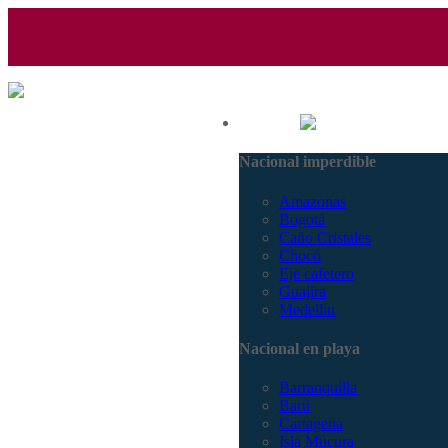
(601) 530 5586 - 3168770630
Nacional
3168785400
Nacional imperdible
Amazonas
Bogotá
Caño Cristales
Chocó
Eje cafetero
Guajira
Medellín
Nacional en playa
Barranquilla
Barú
Cartagena
Isla Múcura