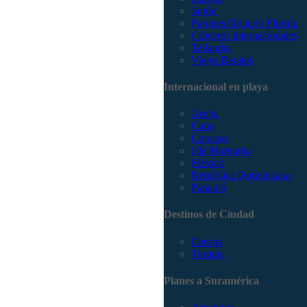
Japón
Parques Orlando Florida
Cruceros internacionales
Tailandia
Viajes Baratos
Internacional en playa
Aruba
Cuba
Curacao
Isla Margarita
México
República Dominicana
Panamá
Destinos de Ciudad
Europa
Turquía
Planes a Suramérica