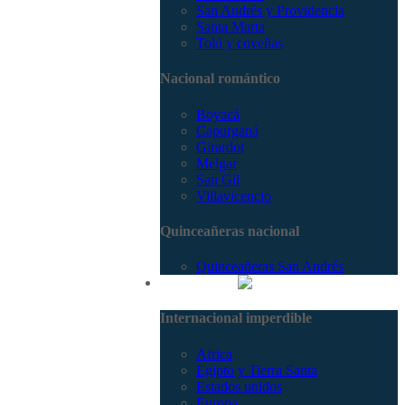
San Andrés y Providencia
Santa Marta
Tolú y coveñas
Nacional romántico
Boyacá
Capurganá
Girardot
Melgar
San Gil
Villavicencio
Quinceañeras nacional
Quinceañeras San Andrés
Internacional
Internacional imperdible
Africa
Egipto y Tierra Santa
Estados unidos
Europa