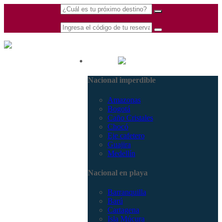
(601) 530 5586 -
Nacional
3168770630
Nacional imperdible
3168785400
Amazonas
Bogotá
Caño Cristales
Chocó
Eje cafetero
Guajira
Medellín
Nacional en playa
Barranquilla
Barú
Cartagena
Isla Múcura