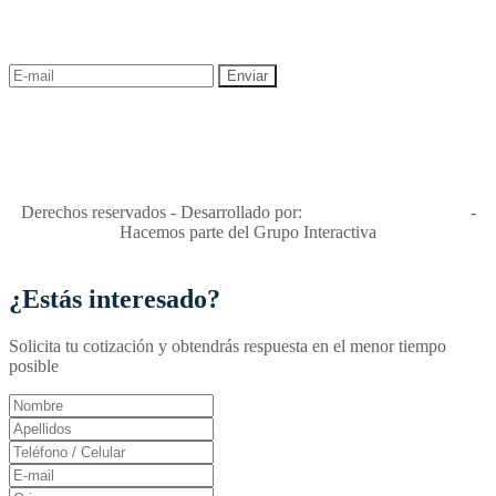
descuentos y ofertas!
"Viajes Interactiva SAS - Nit 900.460.613-2, amiga de los niños y
niñas y enemiga de su explotación y de su abuso sexual."
Apóyamos la ley 679 que penaliza estos delitos en Colombia"
RNT No. 26346
Derechos reservados - Desarrollado por:
T&T Interactiva S.A.S
-
Hacemos parte del Grupo Interactiva
¿Estás interesado?
Solicita tu cotización y obtendrás respuesta en el menor tiempo
posible