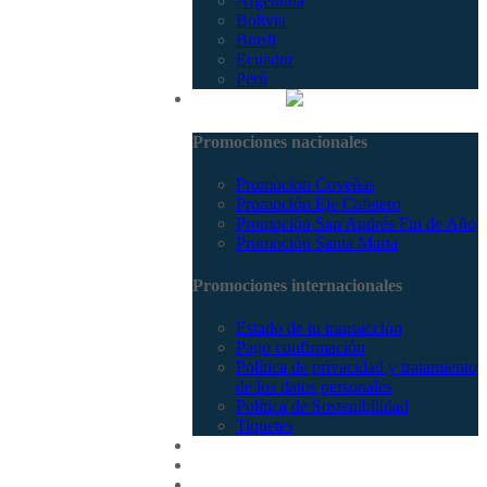
Argentina
Bolivia
Brasil
Ecuador
Perú
Promociones
Promociones nacionales
Promocion Coveñas
Promoción Eje Cafetero
Promoción San Andrés Fin de Año
Promoción Santa Marta
Promociones internacionales
Estado de tu transacción
Pago confirmación
Política de privacidad y tratamiento
de los datos personales
Política de Sostenibilidad
Tiquetes
Cotizar
Vuelos
Contactenos