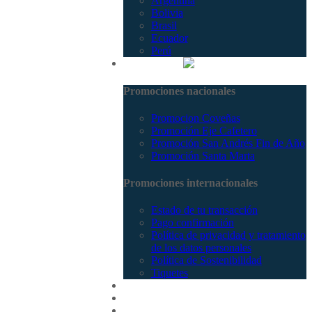
Argentina
Bolivia
Brasil
Ecuador
Perú
Promociones
Promociones nacionales
Promocion Coveñas
Promoción Eje Cafetero
Promoción San Andrés Fin de Año
Promoción Santa Marta
Promociones internacionales
Estado de tu transacción
Pago confirmación
Política de privacidad y tratamiento
de los datos personales
Política de Sostenibilidad
Tiquetes
Cotizar
Vuelos
Contactenos