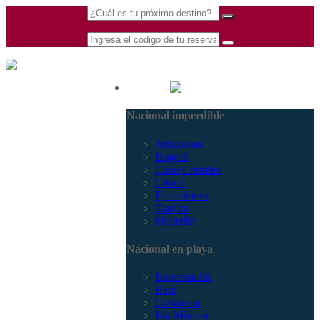
(601) 530 5586 -
Nacional
3168770630
Nacional imperdible
3168785400
Amazonas
Bogotá
Caño Cristales
Chocó
Eje cafetero
Guajira
Medellín
Nacional en playa
Barranquilla
Barú
Cartagena
Isla Múcura