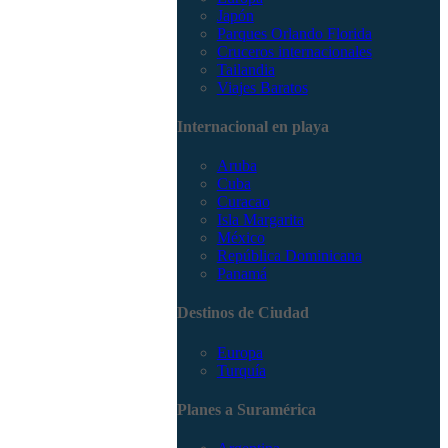
Japón
Parques Orlando Florida
Cruceros internacionales
Tailandia
Viajes Baratos
Internacional en playa
Aruba
Cuba
Curacao
Isla Margarita
México
República Dominicana
Panamá
Destinos de Ciudad
Europa
Turquía
Planes a Suramérica