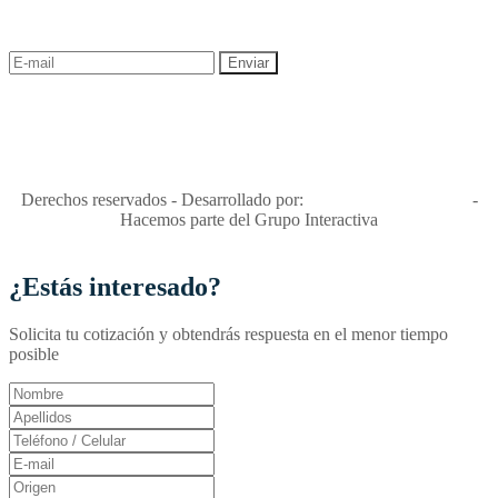
descuentos y ofertas!
"Viajes Interactiva SAS - Nit 900.460.613-2, amiga de los niños y
niñas y enemiga de su explotación y de su abuso sexual."
Apóyamos la ley 679 que penaliza estos delitos en Colombia"
RNT No. 26346
Derechos reservados - Desarrollado por:
T&T Interactiva S.A.S
-
Hacemos parte del Grupo Interactiva
¿Estás interesado?
Solicita tu cotización y obtendrás respuesta en el menor tiempo
posible