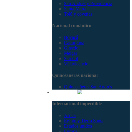
San Andrés y Providencia
Santa Marta
Tolú y coveñas
Nacional romántico
Boyacá
Capurganá
Girardot
Melgar
San Gil
Villavicencio
Quinceañeras nacional
Quinceañeras San Andrés
Internacional
Internacional imperdible
Africa
Egipto y Tierra Santa
Estados unidos
Europa