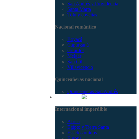
San Andrés y Providencia
Santa Marta
Tolú y coveñas
Nacional romántico
Boyacá
Capurganá
Girardot
Melgar
San Gil
Villavicencio
Quinceañeras nacional
Quinceañeras San Andrés
Internacional
Internacional imperdible
Africa
Egipto y Tierra Santa
Estados unidos
Europa