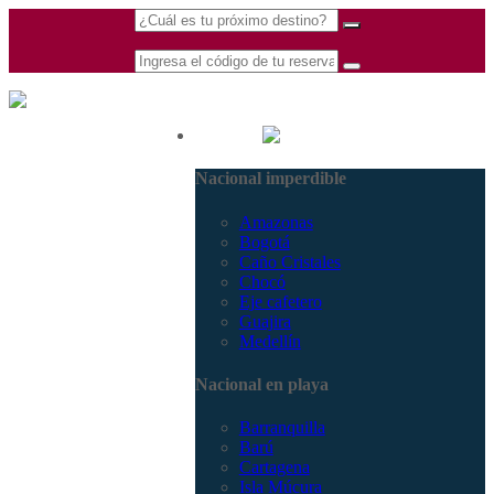
(601) 530 5586 -
Nacional
3168770630
Nacional imperdible
3168785400
Amazonas
Bogotá
Caño Cristales
Chocó
Eje cafetero
Guajira
Medellín
Nacional en playa
Barranquilla
Barú
Cartagena
Isla Múcura