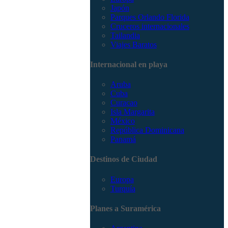
Japón
Parques Orlando Florida
Cruceros internacionales
Tailandia
Viajes Baratos
Internacional en playa
Aruba
Cuba
Curacao
Isla Margarita
México
República Dominicana
Panamá
Destinos de Ciudad
Europa
Turquía
Planes a Suramérica