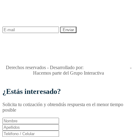
¡Recibe las mejores promociones para tus viajes,
descuentos y ofertas!
"Viajes Interactiva SAS - Nit 900.460.613-2, amiga de los niños y
niñas y enemiga de su explotación y de su abuso sexual."
Apóyamos la ley 679 que penaliza estos delitos en Colombia"
RNT No. 26346
Derechos reservados - Desarrollado por:
T&T Interactiva S.A.S
-
Hacemos parte del Grupo Interactiva
¿Estás interesado?
Solicita tu cotización y obtendrás respuesta en el menor tiempo
posible