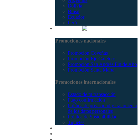
Argentina
Bolivia
Brasil
Ecuador
Perú
Promociones
Promociones nacionales
Promocion Coveñas
Promoción Eje Cafetero
Promoción San Andrés Fin de Año
Promoción Santa Marta
Promociones internacionales
Estado de tu transacción
Pago confirmación
Política de privacidad y tratamiento
de los datos personales
Política de Sostenibilidad
Tiquetes
Cotizar
Vuelos
Contactenos