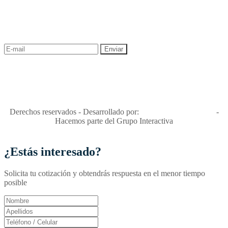
¡Recibe las mejores promociones para tus viajes,
descuentos y ofertas!
"Viajes Interactiva SAS - Nit 900.460.613-2, amiga de los niños y
niñas y enemiga de su explotación y de su abuso sexual."
Apóyamos la ley 679 que penaliza estos delitos en Colombia"
RNT No. 26346
Derechos reservados - Desarrollado por:
T&T Interactiva S.A.S
-
Hacemos parte del Grupo Interactiva
¿Estás interesado?
Solicita tu cotización y obtendrás respuesta en el menor tiempo
posible