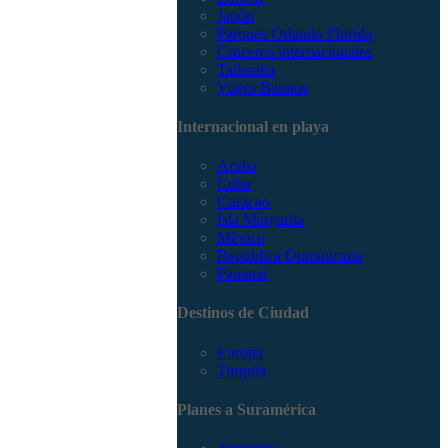
Japón
Parques Orlando Florida
Cruceros internacionales
Tailandia
Viajes Baratos
Internacional en playa
Aruba
Cuba
Curacao
Isla Margarita
México
República Dominicana
Panamá
Destinos de Ciudad
Europa
Turquía
Planes a Suramérica