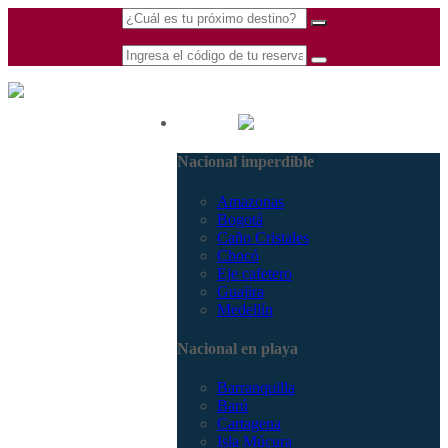
(601) 530 5586 -
Nacional
3168770630
Nacional imperdible
3168785400
Amazonas
Bogotá
Caño Cristales
Chocó
Eje cafetero
Guajira
Medellín
Nacional en playa
Barranquilla
Barú
Cartagena
Isla Múcura