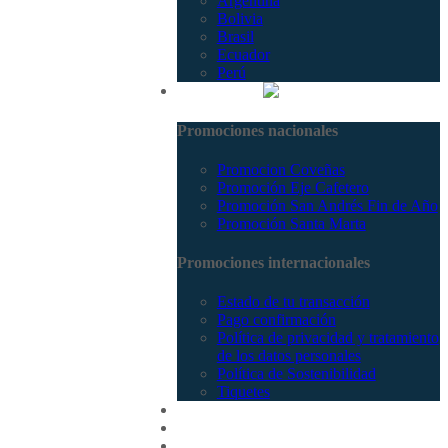
Argentina
Bolivia
Brasil
Ecuador
Perú
Promociones
Promociones nacionales
Promocion Coveñas
Promoción Eje Cafetero
Promoción San Andrés Fin de Año
Promoción Santa Marta
Promociones internacionales
Estado de tu transacción
Pago confirmación
Política de privacidad y tratamiento
de los datos personales
Política de Sostenibilidad
Tiquetes
Cotizar
Vuelos
Contactenos