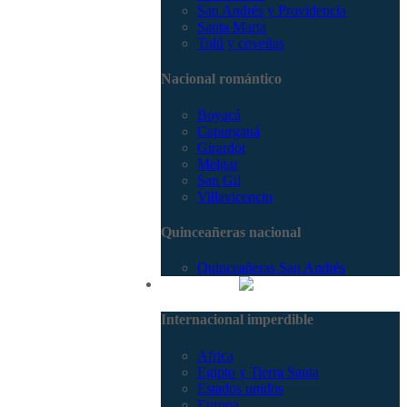
San Andrés y Providencia
Santa Marta
Tolú y coveñas
Nacional romántico
Boyacá
Capurganá
Girardot
Melgar
San Gil
Villavicencio
Quinceañeras nacional
Quinceañeras San Andrés
Internacional
Internacional imperdible
Africa
Egipto y Tierra Santa
Estados unidos
Europa