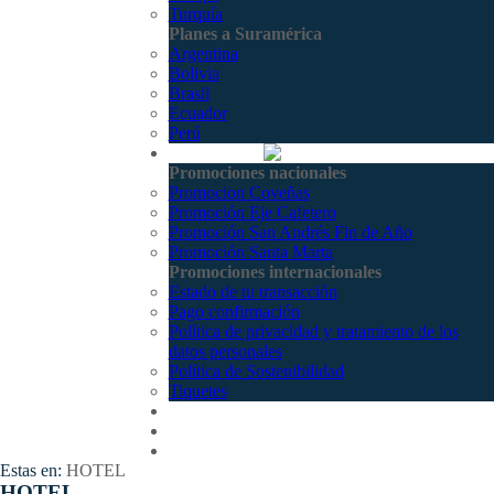
Turquía
Planes a Suramérica
Argentina
Bolivia
Brasil
Ecuador
Perú
Promociones
Promociones nacionales
Promocion Coveñas
Promoción Eje Cafetero
Promoción San Andrés Fin de Año
Promoción Santa Marta
Promociones internacionales
Estado de tu transacción
Pago confirmación
Política de privacidad y tratamiento de los
datos personales
Política de Sostenibilidad
Tiquetes
Cotizar
Vuelos
Contactenos
Estas en:
HOTEL
HOTEL