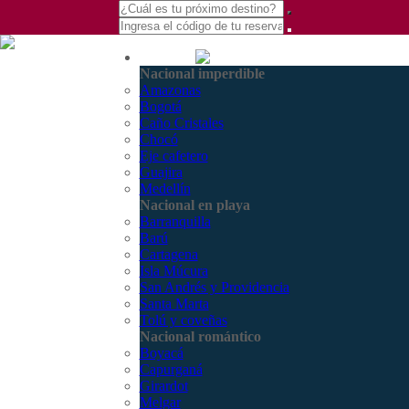
(601) 530 5586 -
Nacional
3168770630
Nacional imperdible
3168785400
Amazonas
Bogotá
Caño Cristales
Chocó
Eje cafetero
Guajira
Medellín
Nacional en playa
Barranquilla
Barú
Cartagena
Isla Múcura
San Andrés y Providencia
Santa Marta
Tolú y coveñas
Nacional romántico
Boyacá
Capurganá
Girardot
Melgar