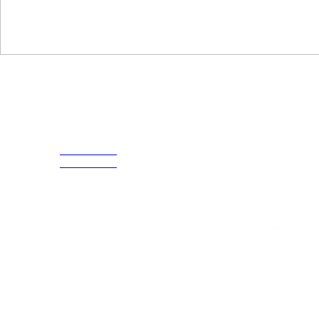
Disfruta
Cada Experiencia
¡Encuentra tu propio lugar en el Mundo!
Acerca de
CELULAR Y WHATSAPP
nosotros
3168770630
(601) 530
3168785400
5586
3168770630
Nuestras redes