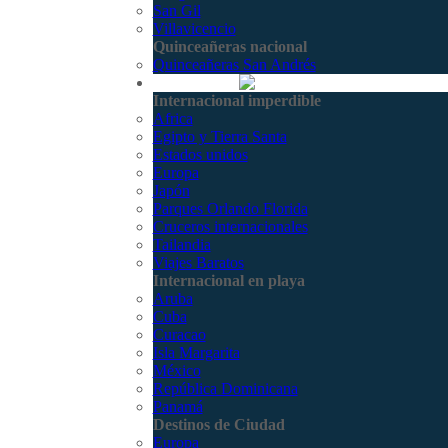
San Gil
Villavicencio
Quinceañeras nacional
Quinceañeras San Andrés
Internacional
Internacional imperdible
Africa
Egipto y Tierra Santa
Estados unidos
Europa
Japón
Parques Orlando Florida
Cruceros internacionales
Tailandia
Viajes Baratos
Internacional en playa
Aruba
Cuba
Curacao
Isla Margarita
México
República Dominicana
Panamá
Destinos de Ciudad
Europa