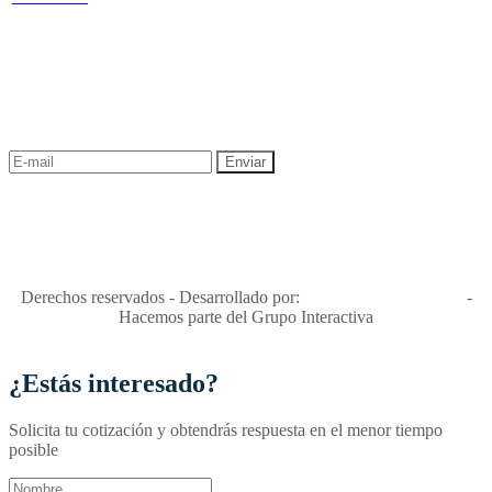
NEWSLETTER
¡Recibe las mejores promociones para tus viajes,
descuentos y ofertas!
"Viajes Interactiva SAS - Nit 900.460.613-2, amiga de los niños y
niñas y enemiga de su explotación y de su abuso sexual."
Apóyamos la ley 679 que penaliza estos delitos en Colombia"
RNT No. 26346
Derechos reservados - Desarrollado por:
T&T Interactiva S.A.S
-
Hacemos parte del Grupo Interactiva
¿Estás interesado?
Solicita tu cotización y obtendrás respuesta en el menor tiempo
posible