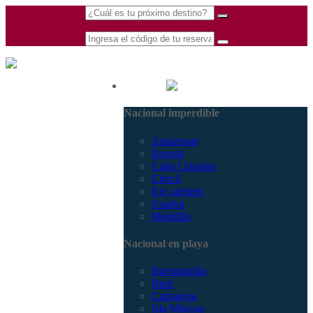
(601) 530 5586 -
Nacional
3168770630
Nacional imperdible
3168785400
Amazonas
Bogotá
Caño Cristales
Chocó
Eje cafetero
Guajira
Medellín
Nacional en playa
Barranquilla
Barú
Cartagena
Isla Múcura