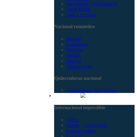
San Andrés y Providencia
Santa Marta
Tolú y coveñas
Nacional romántico
Boyacá
Capurganá
Girardot
Melgar
San Gil
Villavicencio
Quinceañeras nacional
Quinceañeras San Andrés
Internacional
Internacional imperdible
Africa
Egipto y Tierra Santa
Estados unidos
Europa