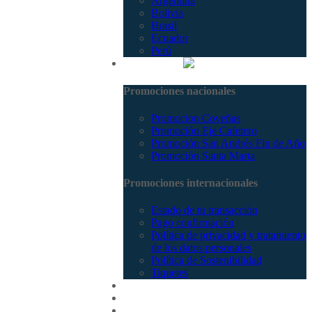
Argentina
Bolivia
Brasil
Ecuador
Perú
Promociones
Promociones nacionales
Promocion Coveñas
Promoción Eje Cafetero
Promoción San Andrés Fin de Año
Promoción Santa Marta
Promociones internacionales
Estado de tu transacción
Pago confirmación
Política de privacidad y tratamiento
de los datos personales
Política de Sostenibilidad
Tiquetes
Cotizar
Vuelos
Contactenos