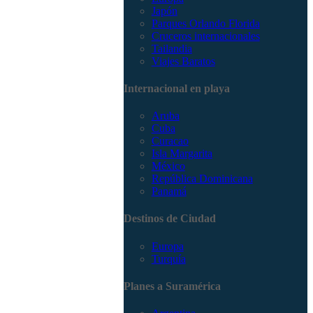
Japón
Parques Orlando Florida
Cruceros internacionales
Tailandia
Viajes Baratos
Internacional en playa
Aruba
Cuba
Curacao
Isla Margarita
México
República Dominicana
Panamá
Destinos de Ciudad
Europa
Turquía
Planes a Suramérica