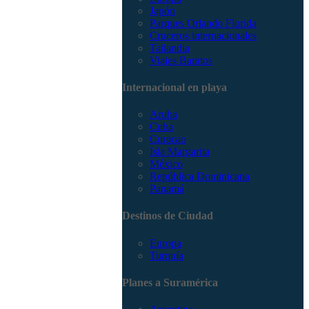
Japón
Parques Orlando Florida
Cruceros internacionales
Tailandia
Viajes Baratos
Internacional en playa
Aruba
Cuba
Curacao
Isla Margarita
México
República Dominicana
Panamá
Destinos de Ciudad
Europa
Turquía
Planes a Suramérica