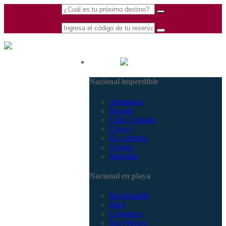
(601) 530 5586 -
Nacional
3168770630
Nacional imperdible
3168785400
Amazonas
Bogotá
Caño Cristales
Chocó
Eje cafetero
Guajira
Medellín
Nacional en playa
Barranquilla
Barú
Cartagena
Isla Múcura