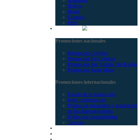
Argentina
Bolivia
Brasil
Ecuador
Perú
Promociones
Promociones nacionales
Promocion Coveñas
Promoción Eje Cafetero
Promoción San Andrés Fin de Año
Promoción Santa Marta
Promociones internacionales
Estado de tu transacción
Pago confirmación
Política de privacidad y tratamiento
de los datos personales
Política de Sostenibilidad
Tiquetes
Cotizar
Vuelos
Contactenos