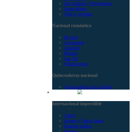
San Andrés y Providencia
Santa Marta
Tolú y coveñas
Nacional romántico
Boyacá
Capurganá
Girardot
Melgar
San Gil
Villavicencio
Quinceañeras nacional
Quinceañeras San Andrés
Internacional
Internacional imperdible
Africa
Egipto y Tierra Santa
Estados unidos
Europa