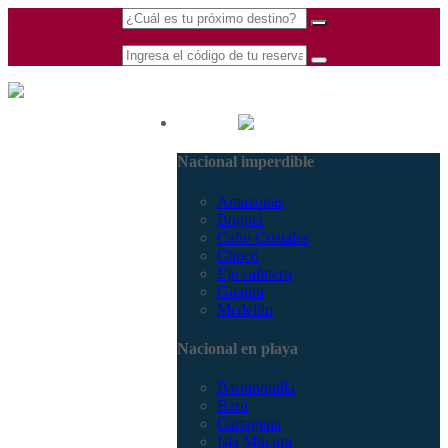
(601) 530 5586 -
Nacional
3168770630
Nacional imperdible
3168785400
Amazonas
Bogotá
Caño Cristales
Chocó
Eje cafetero
Guajira
Medellín
Nacional en playa
Barranquilla
Barú
Cartagena
Isla Múcura