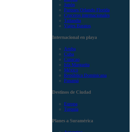
Japón
Parques Orlando Florida
Cruceros internacionales
Tailandia
Viajes Baratos
Internacional en playa
Aruba
Cuba
Curacao
Isla Margarita
México
República Dominicana
Panamá
Destinos de Ciudad
Europa
Turquía
Planes a Suramérica