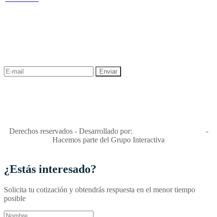
NEWSLETTER
¡Recibe las mejores promociones para tus viajes,
descuentos y ofertas!
"Viajes Interactiva SAS - Nit 900.460.613-2, amiga de los niños y
niñas y enemiga de su explotación y de su abuso sexual."
Apóyamos la ley 679 que penaliza estos delitos en Colombia"
RNT No. 26346
Derechos reservados - Desarrollado por:
T&T Interactiva S.A.S
-
Hacemos parte del Grupo Interactiva
¿Estás interesado?
Solicita tu cotización y obtendrás respuesta en el menor tiempo
posible