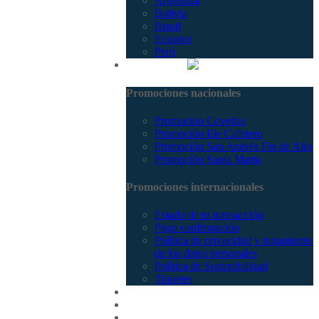
Argentina
Bolivia
Brasil
Ecuador
Perú
Promociones
Promociones nacionales
Promocion Coveñas
Promoción Eje Cafetero
Promoción San Andrés Fin de Año
Promoción Santa Marta
Promociones internacionales
Estado de tu transacción
Pago confirmación
Política de privacidad y tratamiento
de los datos personales
Política de Sostenibilidad
Tiquetes
Cotizar
Vuelos
Contactenos