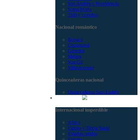
San Andrés y Providencia
Santa Marta
Tolú y coveñas
Nacional romántico
Boyacá
Capurganá
Girardot
Melgar
San Gil
Villavicencio
Quinceañeras nacional
Quinceañeras San Andrés
Internacional
Internacional imperdible
Africa
Egipto y Tierra Santa
Estados unidos
Europa