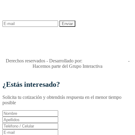
¡Recibe las mejores promociones para tus viajes,
descuentos y ofertas!
"Viajes Interactiva SAS - Nit 900.460.613-2, amiga de los niños y
niñas y enemiga de su explotación y de su abuso sexual."
Apóyamos la ley 679 que penaliza estos delitos en Colombia"
RNT No. 26346
Derechos reservados - Desarrollado por:
T&T Interactiva S.A.S
-
Hacemos parte del Grupo Interactiva
¿Estás interesado?
Solicita tu cotización y obtendrás respuesta en el menor tiempo
posible