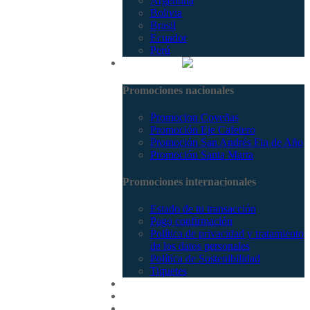
Argentina
Bolivia
Brasil
Ecuador
Perú
Promociones
Promociones nacionales
Promocion Coveñas
Promoción Eje Cafetero
Promoción San Andrés Fin de Año
Promoción Santa Marta
Promociones internacionales
Estado de tu transacción
Pago confirmación
Política de privacidad y tratamiento
de los datos personales
Política de Sostenibilidad
Tiquetes
Cotizar
Vuelos
Contactenos