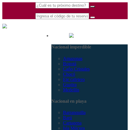
(601) 530 5586 -
Nacional
3168770630
Nacional imperdible
3168785400
Amazonas
Bogotá
Caño Cristales
Chocó
Eje cafetero
Guajira
Medellín
Nacional en playa
Barranquilla
Barú
Cartagena
Isla Múcura