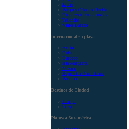
Japón
Parques Orlando Florida
Cruceros internacionales
Tailandia
Viajes Baratos
Internacional en playa
Aruba
Cuba
Curacao
Isla Margarita
México
República Dominicana
Panamá
Destinos de Ciudad
Europa
Turquía
Planes a Suramérica