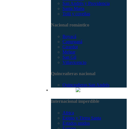
San Andrés y Providencia
Santa Marta
Tolú y coveñas
Nacional romántico
Boyacá
Capurganá
Girardot
Melgar
San Gil
Villavicencio
Quinceañeras nacional
Quinceañeras San Andrés
Internacional
Internacional imperdible
Africa
Egipto y Tierra Santa
Estados unidos
Europa