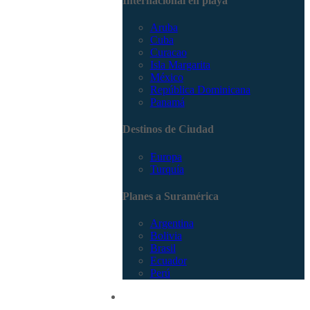
Internacional en playa
Aruba
Cuba
Curacao
Isla Margarita
México
República Dominicana
Panamá
Destinos de Ciudad
Europa
Turquía
Planes a Suramérica
Argentina
Bolivia
Brasil
Ecuador
Perú
Promociones