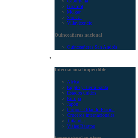
Capurganá
Girardot
Melgar
San Gil
Villavicencio
Quinceañeras nacional
Quinceañeras San Andrés
Internacional
Internacional imperdible
Africa
Egipto y Tierra Santa
Estados unidos
Europa
Japón
Parques Orlando Florida
Cruceros internacionales
Tailandia
Viajes Baratos