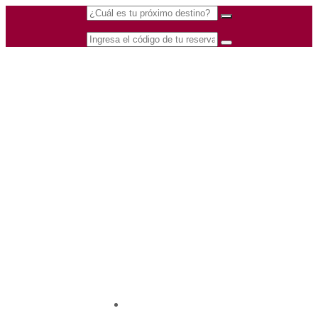
(601) 530 5586 -
Nacional
3168770630