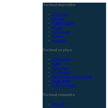
3168785400
Nacional imperdible
Amazonas
Bogotá
Caño Cristales
Chocó
Eje cafetero
Guajira
Medellín
Nacional en playa
Barranquilla
Barú
Cartagena
Isla Múcura
San Andrés y Providencia
Santa Marta
Tolú y coveñas
Nacional romántico
Boyacá