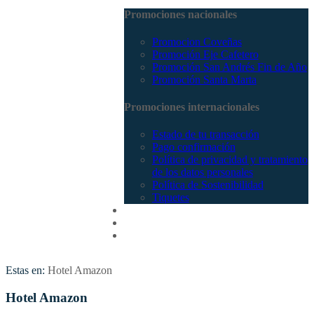
Promociones nacionales
Promocion Coveñas
Promoción Eje Cafetero
Promoción San Andrés Fin de Año
Promoción Santa Marta
Promociones internacionales
Estado de tu transacción
Pago confirmación
Política de privacidad y tratamiento
de los datos personales
Política de Sostenibilidad
Tiquetes
Cotizar
Vuelos
Contactenos
Estas en:
Hotel Amazon
Hotel Amazon