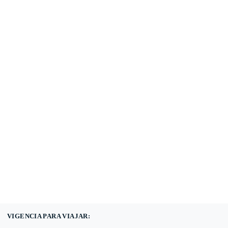
(601) 530 5586 -
3168785400
3168770630
VIGENCIA PARA VIAJAR: