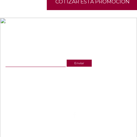
COTIZAR ESTA PROMOCIÓN
NEWSLETTER
¡Recibe las mejores promociones para tus viajes,
descuentos y ofertas!
ACERCA DE NOSOTROS
ESTAMOS UBICADOS
(601) 530 5586
Cr 14 # 94-44 OF 602
3168770630
NUESTRAS REDES
CELULAR Y WHATSAPP
3168770630
LINKS
3168785400
Términos y condiciones