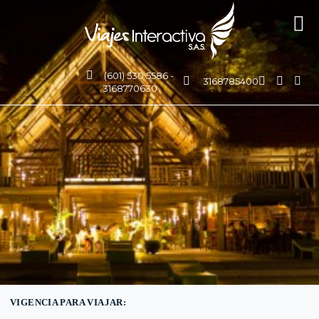
(601) 530 5586 -
3168785400
3168770630
VIGENCIA PARA VIAJAR: