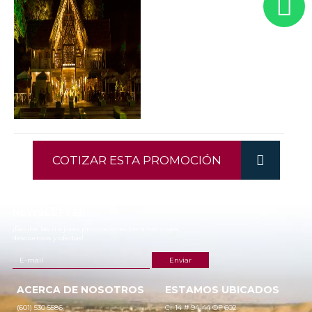
COTIZAR ESTA PROMOCIÓN
NEWSLETTER
¡Recibe las mejores promociones para tus viajes,
descuentos y ofertas!
ACERCA DE NOSOTROS
ESTAMOS UBICADOS
(601) 530 5586
Cr 14 # 94-44 OF 602