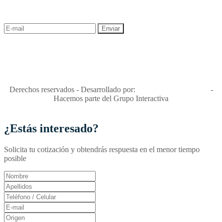
descuentos y ofertas!
"Viajes Interactiva SAS - Nit 900.460.613-2, amiga de los niños y
niñas y enemiga de su explotación y de su abuso sexual."
Apóyamos la ley 679 que penaliza estos delitos en Colombia"
RNT No. 26346
Derechos reservados - Desarrollado por:
T&T Interactiva S.A.S
-
Hacemos parte del Grupo Interactiva
¿Estás interesado?
Solicita tu cotización y obtendrás respuesta en el menor tiempo
posible