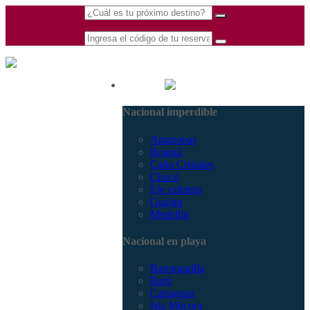
(601) 530 5586 -
Nacional
3168770630
Nacional imperdible
3168785400
Amazonas
Bogotá
Caño Cristales
Chocó
Eje cafetero
Guajira
Medellín
Nacional en playa
Barranquilla
Barú
Cartagena
Isla Múcura