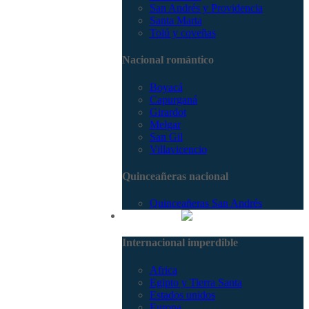
San Andrés y Providencia
Santa Marta
Tolú y coveñas
Nacional romántico
Boyacá
Capurganá
Girardot
Melgar
San Gil
Villavicencio
Quinceañeras nacional
Quinceañeras San Andrés
Internacional
Internacional imperdible
Africa
Egipto y Tierra Santa
Estados unidos
Europa