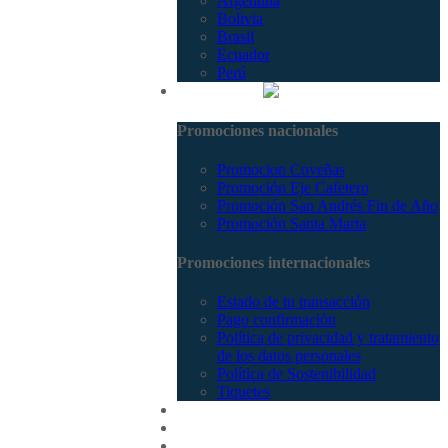
Argentina
Bolivia
Brasil
Ecuador
Perú
Promociones
Promociones nacionales
Promocion Coveñas
Promoción Eje Cafetero
Promoción San Andrés Fin de Año
Promoción Santa Marta
Promociones internacionales
Estado de tu transacción
Pago confirmación
Política de privacidad y tratamiento
de los datos personales
Política de Sostenibilidad
Tiquetes
Cotizar
Vuelos
Contactenos