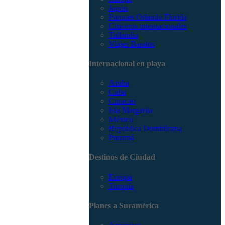
Japón
Parques Orlando Florida
Cruceros internacionales
Tailandia
Viajes Baratos
Internacional en playa
Aruba
Cuba
Curacao
Isla Margarita
México
República Dominicana
Panamá
Destinos de Ciudad
Europa
Turquía
Planes a Suramérica