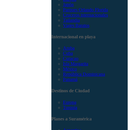
Japón
Parques Orlando Florida
Cruceros internacionales
Tailandia
Viajes Baratos
Internacional en playa
Aruba
Cuba
Curacao
Isla Margarita
México
República Dominicana
Panamá
Destinos de Ciudad
Europa
Turquía
Planes a Suramérica