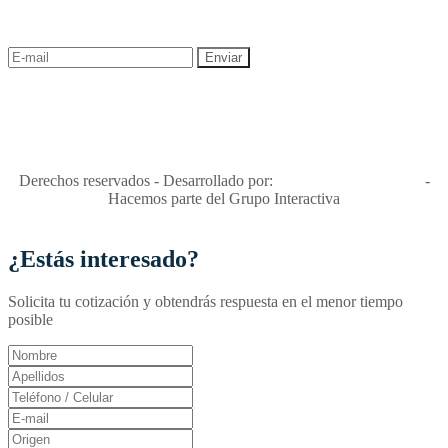
descuentos y ofertas!
"Viajes Interactiva SAS - Nit 900.460.613-2, amiga de los niños y
niñas y enemiga de su explotación y de su abuso sexual."
Apóyamos la ley 679 que penaliza estos delitos en Colombia"
RNT No. 26346
Derechos reservados - Desarrollado por:
T&T Interactiva S.A.S
-
Hacemos parte del Grupo Interactiva
¿Estás interesado?
Solicita tu cotización y obtendrás respuesta en el menor tiempo
posible