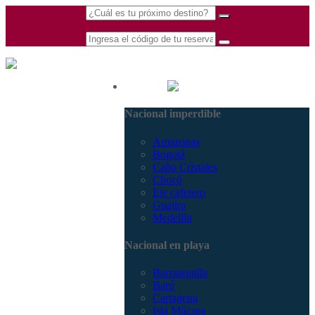
(601) 530 5586 -
Nacional
3168770630
Nacional imperdible
3168785400
Amazonas
Bogotá
Caño Cristales
Chocó
Eje cafetero
Guajira
Medellín
Nacional en playa
Barranquilla
Barú
Cartagena
Isla Múcura