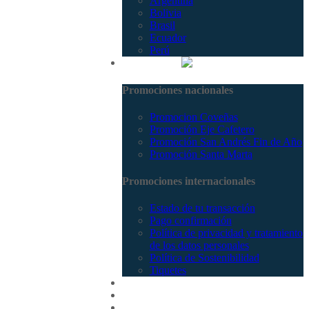
Argentina
Bolivia
Brasil
Ecuador
Perú
Promociones
Promociones nacionales
Promocion Coveñas
Promoción Eje Cafetero
Promoción San Andrés Fin de Año
Promoción Santa Marta
Promociones internacionales
Estado de tu transacción
Pago confirmación
Política de privacidad y tratamiento
de los datos personales
Política de Sostenibilidad
Tiquetes
Cotizar
Vuelos
Contactenos