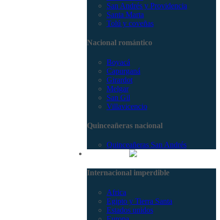
San Andrés y Providencia
Santa Marta
Tolú y coveñas
Nacional romántico
Boyacá
Capurganá
Girardot
Melgar
San Gil
Villavicencio
Quinceañeras nacional
Quinceañeras San Andrés
Internacional
Internacional imperdible
Africa
Egipto y Tierra Santa
Estados unidos
Europa