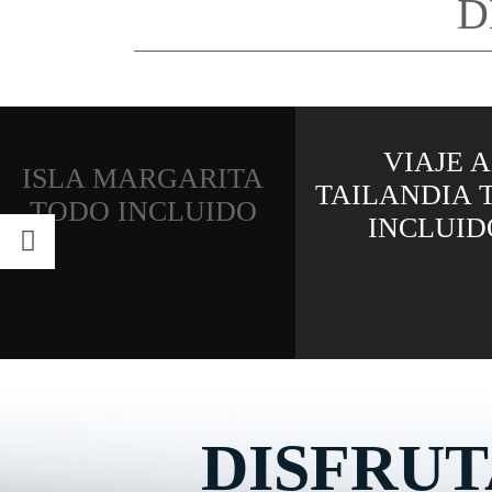
D
VIAJE A
VIAJE A JA
TAILANDIA TODO
TODO INCL
INCLUIDO
DISFRUT