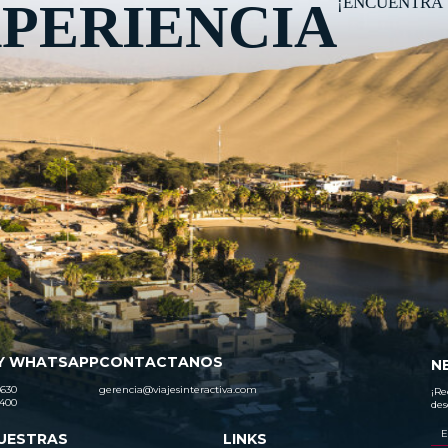
¡ENCUENTRA 
PERIENCIA
Y WHATSAPP
CONTACTANOS
N
630
gerencia@viajesinteractiva.com
¡Re
400
des
UESTRAS
LINKS