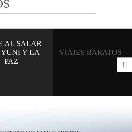
OS
ISLA MARGARITA
ES BARATOS
TODO INCLUIDO