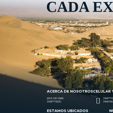
CADA EX
ACERCA DE NOSOTROS
CELULAR 
(601) 530 5586
3168770
3168770630
3168785
ESTAMOS UBICADOS
N