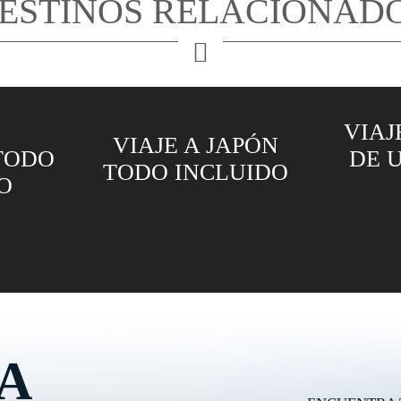
ESTINOS RELACIONAD
VIAJE AL SALAR
PÓN
DE UYUNI Y LA
VIAJ
UIDO
PAZ
A