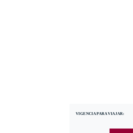
(601) 530 5586 - 31
Nacional
Internacional
Promoci
VIGENCIA PARA VIAJAR: