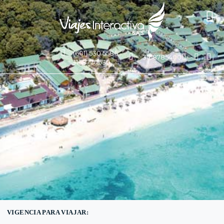
(601) 530 5586 -
3168785400
3168770630
VIGENCIA PARA VIAJAR: