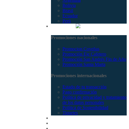
Argentina
Bolivia
Brasil
Ecuador
Perú
Promociones
Promociones nacionales
Promocion Coveñas
Promoción Eje Cafetero
Promoción San Andrés Fin de Año
Promoción Santa Marta
Promociones internacionales
Estado de tu transacción
Pago confirmación
Política de privacidad y tratamiento
de los datos personales
Política de Sostenibilidad
Tiquetes
Cotizar
Vuelos
Contactenos