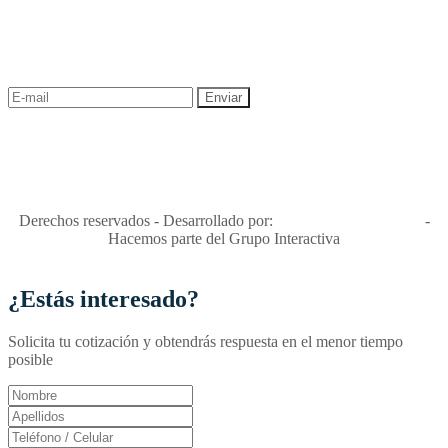
¡Recibe las mejores promociones para tus viajes,
descuentos y ofertas!
"Viajes Interactiva SAS - Nit 900.460.613-2, amiga de los niños y
niñas y enemiga de su explotación y de su abuso sexual."
Apóyamos la ley 679 que penaliza estos delitos en Colombia"
RNT No. 26346
Derechos reservados - Desarrollado por:
T&T Interactiva S.A.S
-
Hacemos parte del Grupo Interactiva
¿Estás interesado?
Solicita tu cotización y obtendrás respuesta en el menor tiempo
posible