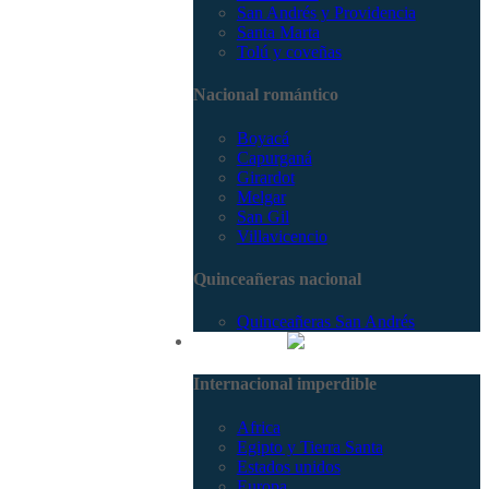
San Andrés y Providencia
Santa Marta
Tolú y coveñas
Nacional romántico
Boyacá
Capurganá
Girardot
Melgar
San Gil
Villavicencio
Quinceañeras nacional
Quinceañeras San Andrés
Internacional
Internacional imperdible
Africa
Egipto y Tierra Santa
Estados unidos
Europa