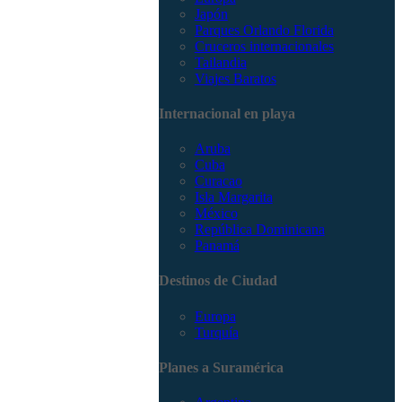
Japón
Parques Orlando Florida
Cruceros internacionales
Tailandia
Viajes Baratos
Internacional en playa
Aruba
Cuba
Curacao
Isla Margarita
México
República Dominicana
Panamá
Destinos de Ciudad
Europa
Turquía
Planes a Suramérica