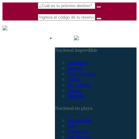
(601) 530 5586 -
Nacional
3168770630
Nacional imperdible
3168785400
Amazonas
Bogotá
Caño Cristales
Chocó
Eje cafetero
Guajira
Medellín
Nacional en playa
Barranquilla
Barú
Cartagena
Isla Múcura