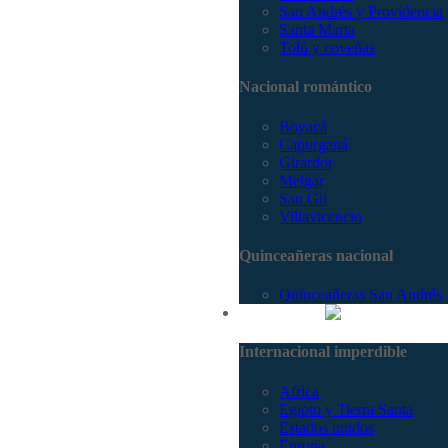
San Andrés y Providencia
Santa Marta
Tolú y coveñas
Nacional romántico
Boyacá
Capurganá
Girardot
Melgar
San Gil
Villavicencio
Quinceañeras nacional
Quinceañeras San Andrés
Internacional
Internacional imperdible
Africa
Egipto y Tierra Santa
Estados unidos
Europa