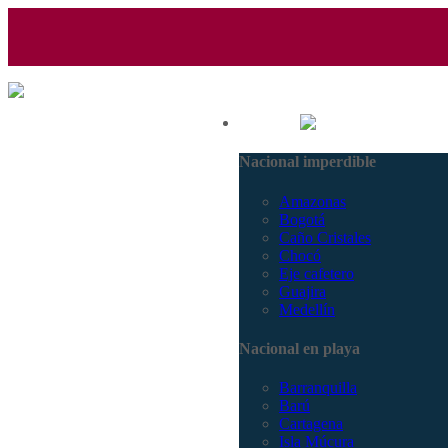
(601) 530 5586 - 3168770630
Nacional
3168785400
Nacional imperdible
Amazonas
Bogotá
Caño Cristales
Chocó
Eje cafetero
Guajira
Medellín
Nacional en playa
Barranquilla
Barú
Cartagena
Isla Múcura