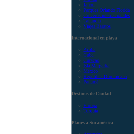
Japón
Parques Orlando Florida
Cruceros internacionales
Tailandia
Viajes Baratos
Internacional en playa
Aruba
Cuba
Curacao
Isla Margarita
México
República Dominicana
Panamá
Destinos de Ciudad
Europa
Turquía
Planes a Suramérica