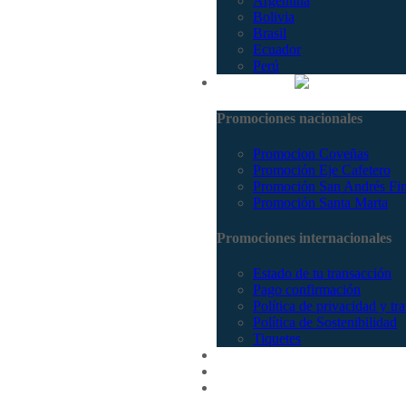
Argentina
Bolivia
Brasil
Ecuador
Perú
Promociones
Promociones nacionales
Promocion Coveñas
Promoción Eje Cafetero
Promoción San Andrés Fi
Promoción Santa Marta
Promociones internacionales
Estado de tu transacción
Pago confirmación
Política de privacidad y tr
Política de Sostenibilidad
Tiquetes
Cotizar
Vuelos
Contactenos