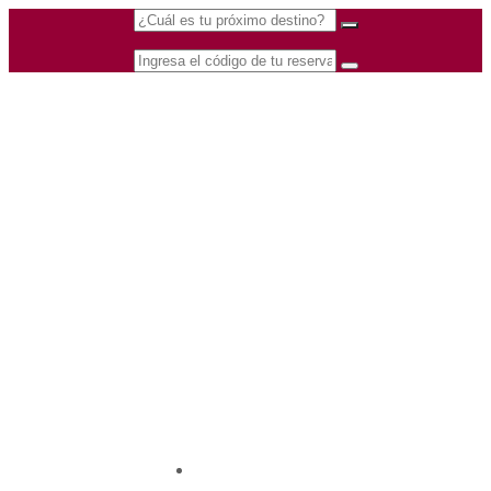
(601) 530 5586 -
Nacional
3168770630