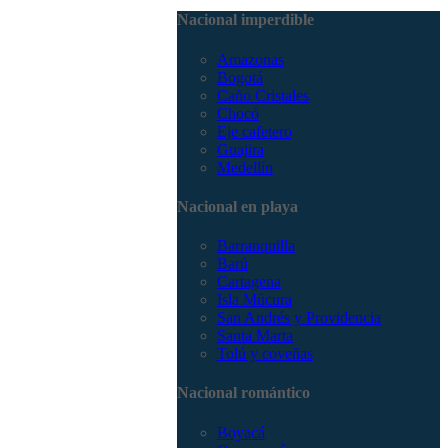
3168785400
Nacional imperdible
Amazonas
Bogotá
Caño Cristales
Chocó
Eje cafetero
Guajira
Medellín
Nacional en playa
Barranquilla
Barú
Cartagena
Isla Múcura
San Andrés y Providencia
Santa Marta
Tolú y coveñas
Nacional romántico
Boyacá