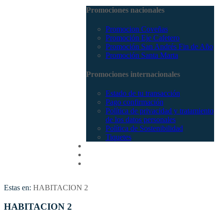
Promociones nacionales
Promocion Coveñas
Promoción Eje Cafetero
Promoción San Andrés Fin de Año
Promoción Santa Marta
Promociones internacionales
Estado de tu transacción
Pago confirmación
Política de privacidad y tratamiento
de los datos personales
Política de Sostenibilidad
Tiquetes
Cotizar
Vuelos
Contactenos
Estas en:
HABITACION 2
HABITACION 2