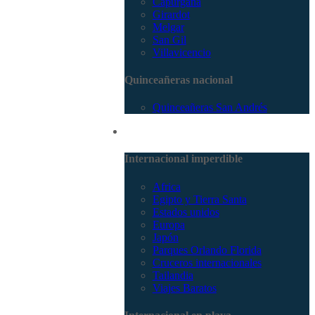
Capurganá
Girardot
Melgar
San Gil
Villavicencio
Quinceañeras nacional
Quinceañeras San Andrés
Internacional
Internacional imperdible
Africa
Egipto y Tierra Santa
Estados unidos
Europa
Japón
Parques Orlando Florida
Cruceros internacionales
Tailandia
Viajes Baratos