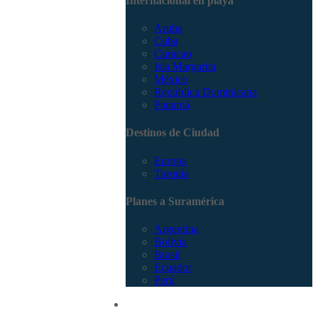
Internacional en playa
Aruba
Cuba
Curacao
Isla Margarita
México
República Dominicana
Panamá
Destinos de Ciudad
Europa
Turquía
Planes a Suramérica
Argentina
Bolivia
Brasil
Ecuador
Perú
Promociones