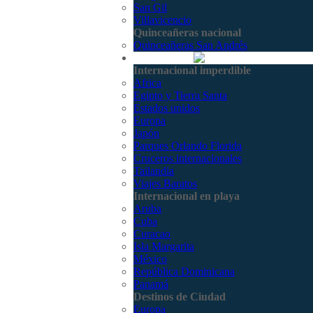
San Gil
Villavicencio
Quinceañeras nacional
Quinceañeras San Andrés
Internacional
Internacional imperdible
Africa
Egipto y Tierra Santa
Estados unidos
Europa
Japón
Parques Orlando Florida
Cruceros internacionales
Tailandia
Viajes Baratos
Internacional en playa
Aruba
Cuba
Curacao
Isla Margarita
México
República Dominicana
Panamá
Destinos de Ciudad
Europa