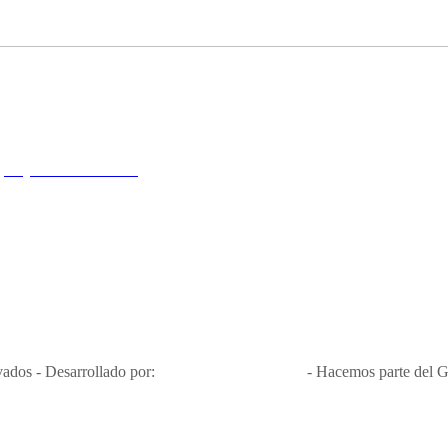
tanos
viajesinteractiva.com
y condiciones
Política de privacidad y tratamiento de datos
Política de
Nit 900.460.613-2, amiga de los niños y niñas y enemiga de su explota
Apóyamos la ley 679 que penaliza estos delitos en Colombia"
RNT No. 26346
ados - Desarrollado por:
T&T Interactiva S.A.S
- Hacemos parte del G