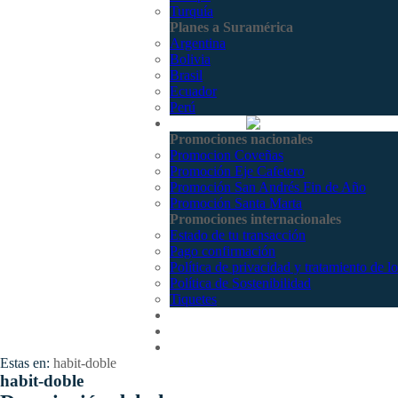
Turquía
Planes a Suramérica
Argentina
Bolivia
Brasil
Ecuador
Perú
Promociones
Promociones nacionales
Promocion Coveñas
Promoción Eje Cafetero
Promoción San Andrés Fin de Año
Promoción Santa Marta
Promociones internacionales
Estado de tu transacción
Pago confirmación
Política de privacidad y tratamiento de l
Política de Sostenibilidad
Tiquetes
Cotizar
Vuelos
Contactenos
Estas en:
habit-doble
habit-doble