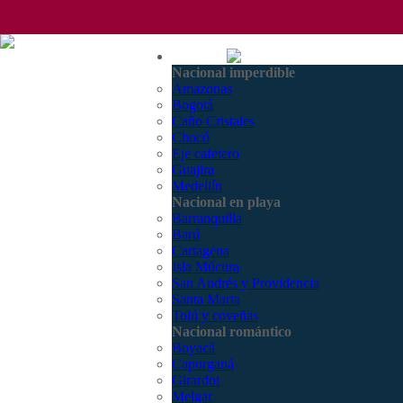
(601) 530 5586 - 3168770630
Nacional
3168785400
Nacional imperdible
Amazonas
Bogotá
Caño Cristales
Chocó
Eje cafetero
Guajira
Medellín
Nacional en playa
Barranquilla
Barú
Cartagena
Isla Múcura
San Andrés y Providencia
Santa Marta
Tolú y coveñas
Nacional romántico
Boyacá
Capurganá
Girardot
Melgar