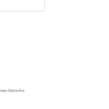
 Sostenibilidad
ción y de su abuso sexual."
rupo Interactiva