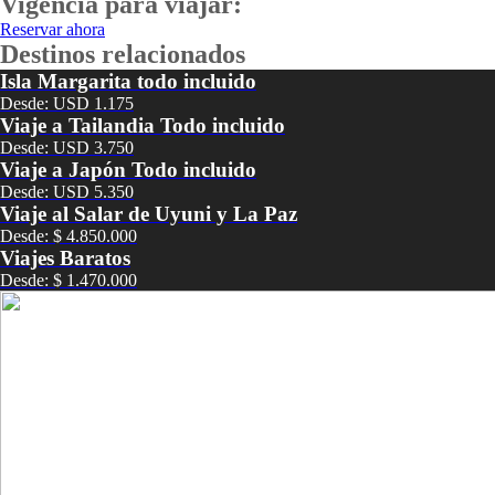
Vigencia para viajar:
Reservar ahora
Destinos relacionados
Isla Margarita todo incluido
Desde: USD 1.175
Viaje a Tailandia Todo incluido
Desde: USD 3.750
Viaje a Japón Todo incluido
Desde: USD 5.350
Viaje al Salar de Uyuni y La Paz
Desde: $ 4.850.000
Viajes Baratos
Desde: $ 1.470.000