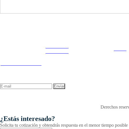
Disfruta
Cada Experiencia
¡Encuentra tu propio lugar en el Mundo!
Acerca de nosotros
CELULAR Y WHATSAPP
Contac
(601) 530 5586
3168770630
gerencia@
3168770630
3168785400
Estamos ubicados
LINKS
Nuestras redes
Cr 14 # 94-44 OF 602
Términos 
NEWSLETTER
¡Recibe las mejores promociones para tus viajes,
descuentos y ofertas!
"Viajes Interactiva SAS - 
Derechos reserv
¿Estás interesado?
Solicita tu cotización y obtendrás respuesta en el menor tiempo posible