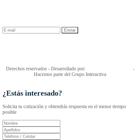
¡Recibe las mejores promociones para tus viajes,
descuentos y ofertas!
"Viajes Interactiva SAS - Nit 900.460.613-2, amiga de los niños y
niñas y enemiga de su explotación y de su abuso sexual."
Apóyamos la ley 679 que penaliza estos delitos en Colombia"
RNT No. 26346
Derechos reservados - Desarrollado por:
T&T Interactiva S.A.S
-
Hacemos parte del Grupo Interactiva
¿Estás interesado?
Solicita tu cotización y obtendrás respuesta en el menor tiempo
posible