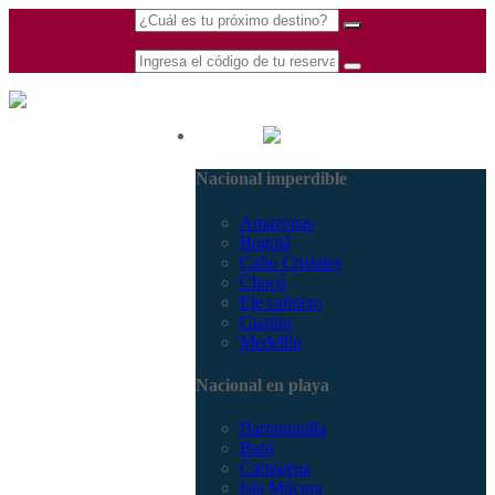
(601) 530 5586 -
Nacional
3168770630
Nacional imperdible
3168785400
Amazonas
Bogotá
Caño Cristales
Chocó
Eje cafetero
Guajira
Medellín
Nacional en playa
Barranquilla
Barú
Cartagena
Isla Múcura