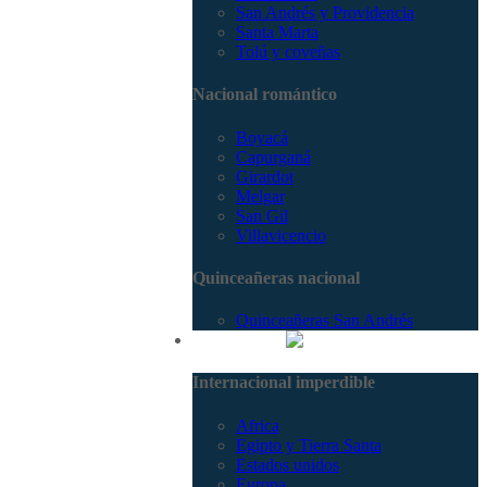
San Andrés y Providencia
Santa Marta
Tolú y coveñas
Nacional romántico
Boyacá
Capurganá
Girardot
Melgar
San Gil
Villavicencio
Quinceañeras nacional
Quinceañeras San Andrés
Internacional
Internacional imperdible
Africa
Egipto y Tierra Santa
Estados unidos
Europa