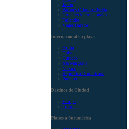
Japón
Parques Orlando Florida
Cruceros internacionales
Tailandia
Viajes Baratos
Internacional en playa
Aruba
Cuba
Curacao
Isla Margarita
México
República Dominicana
Panamá
Destinos de Ciudad
Europa
Turquía
Planes a Suramérica