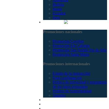
Argentina
Bolivia
Brasil
Ecuador
Perú
Promociones
Promociones nacionales
Promocion Coveñas
Promoción Eje Cafetero
Promoción San Andrés Fin de Año
Promoción Santa Marta
Promociones internacionales
Estado de tu transacción
Pago confirmación
Política de privacidad y tratamiento
de los datos personales
Política de Sostenibilidad
Tiquetes
Cotizar
Vuelos
Contactenos