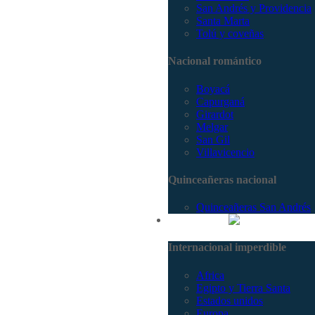
San Andrés y Providencia
Santa Marta
Tolú y coveñas
Nacional romántico
Boyacá
Capurganá
Girardot
Melgar
San Gil
Villavicencio
Quinceañeras nacional
Quinceañeras San Andrés
Internacional
Internacional imperdible
Africa
Egipto y Tierra Santa
Estados unidos
Europa