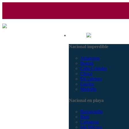
(601) 530 5586 - 3168770630
Nacional
3168785400
Nacional imperdible
Amazonas
Bogotá
Caño Cristales
Chocó
Eje cafetero
Guajira
Medellín
Nacional en playa
Barranquilla
Barú
Cartagena
Isla Múcura