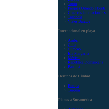
Japón
Parques Orlando Florida
Cruceros internacionales
Tailandia
Viajes Baratos
Internacional en playa
Aruba
Cuba
Curacao
Isla Margarita
México
República Dominicana
Panamá
Destinos de Ciudad
Europa
Turquía
Planes a Suramérica