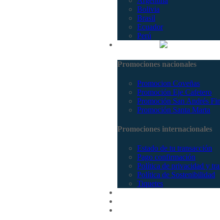
Argentina
Bolivia
Brasil
Ecuador
Perú
Promociones
Promociones nacionales
Promocion Coveñas
Promoción Eje Cafetero
Promoción San Andrés Fi
Promoción Santa Marta
Promociones internacionales
Estado de tu transacción
Pago confirmación
Política de privacidad y tr
Política de Sostenibilidad
Tiquetes
Cotizar
Vuelos
Contactenos