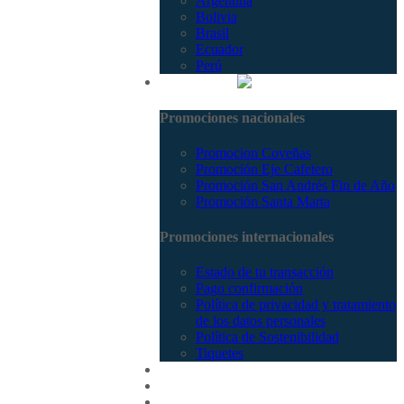
Argentina
Bolivia
Brasil
Ecuador
Perú
Promociones
Promociones nacionales
Promocion Coveñas
Promoción Eje Cafetero
Promoción San Andrés Fin de Año
Promoción Santa Marta
Promociones internacionales
Estado de tu transacción
Pago confirmación
Política de privacidad y tratamiento
de los datos personales
Política de Sostenibilidad
Tiquetes
Cotizar
Vuelos
Contactenos