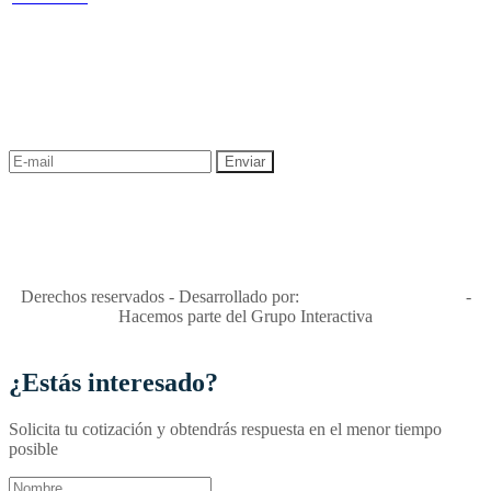
NEWSLETTER
¡Recibe las mejores promociones para tus viajes,
descuentos y ofertas!
"Viajes Interactiva SAS - Nit 900.460.613-2, amiga de los niños y
niñas y enemiga de su explotación y de su abuso sexual."
Apóyamos la ley 679 que penaliza estos delitos en Colombia"
RNT No. 26346
Derechos reservados - Desarrollado por:
T&T Interactiva S.A.S
-
Hacemos parte del Grupo Interactiva
¿Estás interesado?
Solicita tu cotización y obtendrás respuesta en el menor tiempo
posible