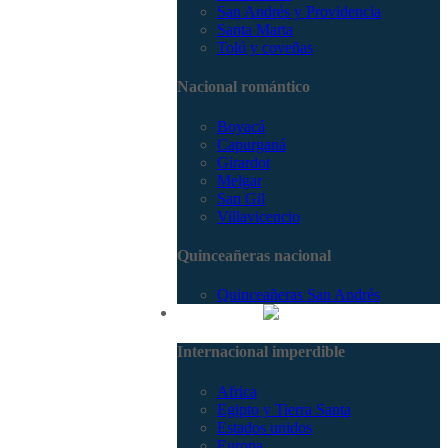
San Andrés y Providencia
Santa Marta
Tolú y coveñas
Nacional romántico
Boyacá
Capurganá
Girardot
Melgar
San Gil
Villavicencio
Quinceañeras nacional
Quinceañeras San Andrés
Internacional
Internacional imperdible
Africa
Egipto y Tierra Santa
Estados unidos
Europa