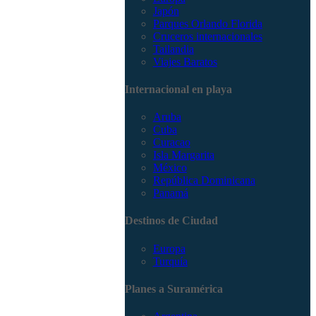
Japón
Parques Orlando Florida
Cruceros internacionales
Tailandia
Viajes Baratos
Internacional en playa
Aruba
Cuba
Curacao
Isla Margarita
México
República Dominicana
Panamá
Destinos de Ciudad
Europa
Turquía
Planes a Suramérica