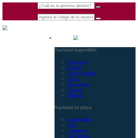
(601) 530 5586 -
Nacional
3168770630
Nacional imperdible
3168785400
Amazonas
Bogotá
Caño Cristales
Chocó
Eje cafetero
Guajira
Medellín
Nacional en playa
Barranquilla
Barú
Cartagena
Isla Múcura