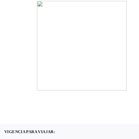
(601) 530 5586 -
3168785400
3168770630
VIGENCIA PARA VIAJAR: