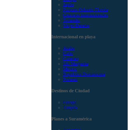
Japón
Parques Orlando Florida
Cruceros internacionales
Tailandia
Viajes Baratos
Internacional en playa
Aruba
Cuba
Curacao
Isla Margarita
México
República Dominicana
Panamá
Destinos de Ciudad
Europa
Turquía
Planes a Suramérica