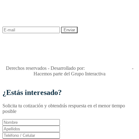
¡Recibe las mejores promociones para tus viajes,
descuentos y ofertas!
"Viajes Interactiva SAS - Nit 900.460.613-2, amiga de los niños y
niñas y enemiga de su explotación y de su abuso sexual."
Apóyamos la ley 679 que penaliza estos delitos en Colombia"
RNT No. 26346
Derechos reservados - Desarrollado por:
T&T Interactiva S.A.S
-
Hacemos parte del Grupo Interactiva
¿Estás interesado?
Solicita tu cotización y obtendrás respuesta en el menor tiempo
posible