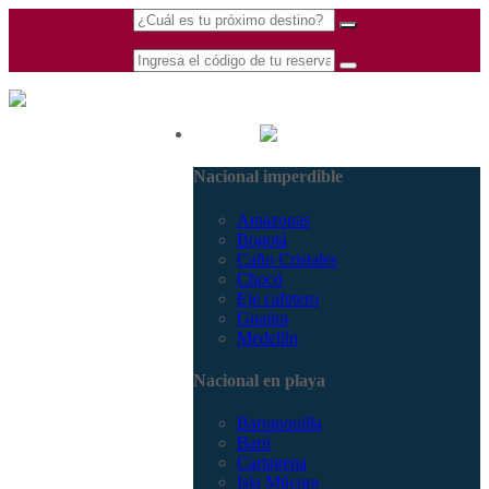
(601) 530 5586 -
Nacional
3168770630
Nacional imperdible
3168785400
Amazonas
Bogotá
Caño Cristales
Chocó
Eje cafetero
Guajira
Medellín
Nacional en playa
Barranquilla
Barú
Cartagena
Isla Múcura