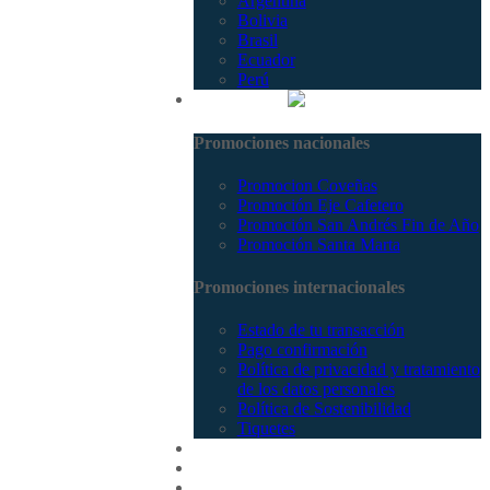
Argentina
Bolivia
Brasil
Ecuador
Perú
Promociones
Promociones nacionales
Promocion Coveñas
Promoción Eje Cafetero
Promoción San Andrés Fin de Año
Promoción Santa Marta
Promociones internacionales
Estado de tu transacción
Pago confirmación
Política de privacidad y tratamiento
de los datos personales
Política de Sostenibilidad
Tiquetes
Cotizar
Vuelos
Contactenos