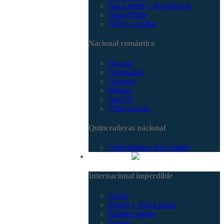
San Andrés y Providencia
Santa Marta
Tolú y coveñas
Nacional romántico
Boyacá
Capurganá
Girardot
Melgar
San Gil
Villavicencio
Quinceañeras nacional
Quinceañeras San Andrés
Internacional
Internacional imperdible
Africa
Egipto y Tierra Santa
Estados unidos
Europa