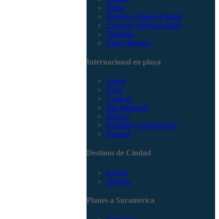
Japón
Parques Orlando Florida
Cruceros internacionales
Tailandia
Viajes Baratos
Internacional en playa
Aruba
Cuba
Curacao
Isla Margarita
México
República Dominicana
Panamá
Destinos de Ciudad
Europa
Turquía
Planes a Suramérica