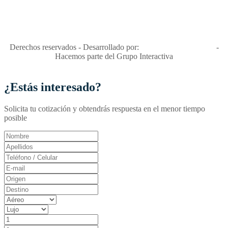
"Viajes Interactiva SAS - Nit 900.460.613-2, amiga de los niños y
niñas y enemiga de su explotación y de su abuso sexual."
Apóyamos la ley 679 que penaliza estos delitos en Colombia"
RNT No. 26346
Derechos reservados - Desarrollado por:
T&T Interactiva S.A.S
-
Hacemos parte del Grupo Interactiva
¿Estás interesado?
Solicita tu cotización y obtendrás respuesta en el menor tiempo
posible