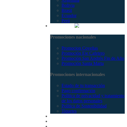
Argentina
Bolivia
Brasil
Ecuador
Perú
Promociones
Promociones nacionales
Promocion Coveñas
Promoción Eje Cafetero
Promoción San Andrés Fin de Año
Promoción Santa Marta
Promociones internacionales
Estado de tu transacción
Pago confirmación
Política de privacidad y tratamiento
de los datos personales
Política de Sostenibilidad
Tiquetes
Cotizar
Vuelos
Contactenos