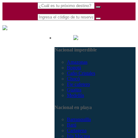
(601) 530 5586 -
Nacional
3168770630
Nacional imperdible
3168785400
Amazonas
Bogotá
Caño Cristales
Chocó
Eje cafetero
Guajira
Medellín
Nacional en playa
Barranquilla
Barú
Cartagena
Isla Múcura