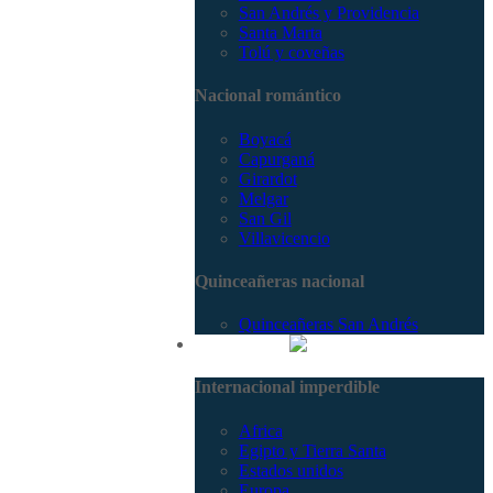
San Andrés y Providencia
Santa Marta
Tolú y coveñas
Nacional romántico
Boyacá
Capurganá
Girardot
Melgar
San Gil
Villavicencio
Quinceañeras nacional
Quinceañeras San Andrés
Internacional
Internacional imperdible
Africa
Egipto y Tierra Santa
Estados unidos
Europa